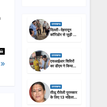
ै।
उत्तराखण्ड
दिल्ली-देहरादून
कॉरिडोर से जुड़ी 12
किमी ग्रीनफील्ड
बाईपास का डीएम ने
किया निरीक्षण…
उत्तराखण्ड
एसआईआर शिविरों
ी
का डीएम ने किया
निरीक्षण, बोले—कोई
पात्र मतदाता सूची
से न छूटे…
उत्तराखण्ड
तीलू रौतेली पुरस्कार
के लिए 13 महिलाओं
का चयन, 35
आंगनबाड़ी