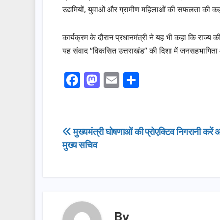
उद्यमियों, युवाओं और ग्रामीण महिलाओं की सफलता की कहा
कार्यक्रम के दौरान प्रधानमंत्री ने यह भी कहा कि राज्य क
यह संवाद “विकसित उत्तराखंड” की दिशा में जनसहभागित
F
M
E
S
a
a
m
h
c
st
ail
ar
e
o
e
Post
मुख्यमंत्री घोषणाओं की प्रोएक्टिव निगरानी करें
b
d
मुख्य सचिव
navigation
o
o
o
n
k
By