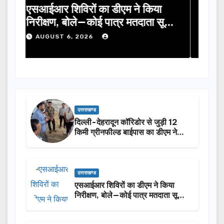
या
तीलू रौतेली पुरस्कार के लिए 13 महिलाओं
म
 सूची
का चयन, 35 आंगनबाड़ी कार्यकर्तियां भी
व
होंगी सम्मानित…
न
AUGUST 6, 2026
उत्तराखण्ड
दिल्ली-देहरादून कॉरिडोर से जुड़ी 12
किमी ग्रीनफील्ड बाईपास का डीएम ने
किया निरीक्षण…
उत्तराखण्ड
एसआईआर शिविरों का डीएम ने किया
निरीक्षण, बोले—कोई पात्र मतदाता सूची
से न छूटे…