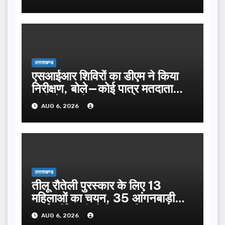
उत्तराखण्ड
एसआईआर शिविरों का डीएम ने किया
निरीक्षण, बोले—कोई पात्र मतदाता
सूची से न छूटे…
AUG 6, 2026
उत्तराखण्ड
तीलू रौतेली पुरस्कार के लिए 13
महिलाओं का चयन, 35 आंगनबाड़ी
कार्यकर्तियां भी होंगी सम्मानित…
AUG 6, 2026