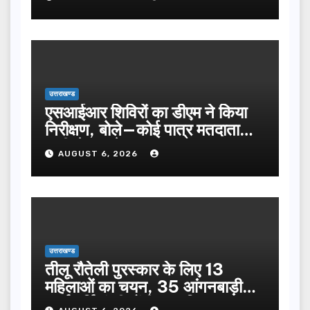
उत्तराखण्ड
एसआईआर शिविरों का डीएम ने किया
निरीक्षण, बोले—कोई पात्र मतदाता
सूची से न छूटे…
AUGUST 6, 2026
उत्तराखण्ड
तीलू रौतेली पुरस्कार के लिए 13
महिलाओं का चयन, 35 आंगनबाड़ी
कार्यकर्तियां भी होंगी सम्मानित…