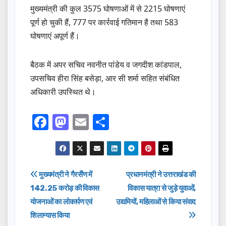
मुख्यमंत्री की कुल 3575 घोषणाओं में से 2215 घोषणाएं
पूर्ण हो चुकी हैं, 777 पर कार्रवाई गतिमान है तथा 583
घोषणाएं अपूर्ण हैं।
बैठक में अपर सचिव नवनीत पांडेय व जगदीश कांडपाल,
उपसचिव हीरा सिंह बसेड़ा, आर सी शर्मा सहित संबंधित
अधिकारी उपस्थित थे।
F
M
E
S
a
a
m
h
c
st
ail
ar
e
o
e
Post
मुख्यमंत्री ने गैरसैंण में
प्रधानमंत्री ने उत्तराखंड की
b
d
142.25 करोड़ की विकास
विकास यात्रा से जुड़े युवाओं,
navigation
o
o
योजनाओं का लोकार्पण एवं
उद्यमियों, महिलाओं से किया संवाद
o
n
शिलान्यास किया