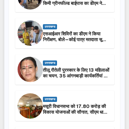
किमी ग्रीनफील्ड बाईपास का डीएम ने
किया निरीक्षण…
उत्तराखण्ड
एसआईआर शिविरों का डीएम ने किया
निरीक्षण, बोले—कोई पात्र मतदाता सूची
से न छूटे…
उत्तराखण्ड
तीलू रौतेली पुरस्कार के लिए 13 महिलाओं
का चयन, 35 आंगनबाड़ी कार्यकर्तियां भी
होंगी सम्मानित…
उत्तराखण्ड
मसूरी विधानसभा को 17.80 करोड़ की
विकास योजनाओं की सौगात, सीएम धामी
ने किया लोकार्पण-शिलान्यास.