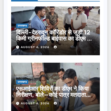
उत्तराखण्ड
दिल्ली-देहरादून कॉरिडोर से जुड़ी 12
किमी ग्रीनफील्ड बाईपास का डीएम ने
किया निरीक्षण…
AUGUST 6, 2026
उत्तराखण्ड
एसआईआर शिविरों का डीएम ने किया
निरीक्षण, बोले—कोई पात्र मतदाता
सूची से न छूटे…
AUGUST 6, 2026