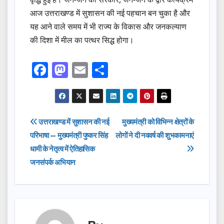
आज उत्तराखण्ड में सुशासन की नई पहचान बन चुका है और
यह आने वाले समय में भी राज्य के विकास और जनकल्याण
की दिशा में मील का पत्थर सिद्ध होगा।
F
M
E
S
a
a
m
h
c
st
ail
ar
e
o
e
Post
उत्तराखण्ड में सुशासन की नई
मुख्यमंत्री को विभिन्न क्षेत्रों के
b
d
परिभाषा — मुख्यमंत्री पुष्कर सिंह
लोगों ने दी नववर्ष की शुभकामनाएं
navigation
o
o
धामी के नेतृत्व में ऐतिहासिक
o
n
जनसंपर्क अभियान
k