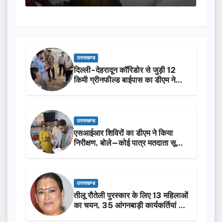
उत्तराखण्ड
दिल्ली-देहरादून कॉरिडोर से जुड़ी 12
किमी ग्रीनफील्ड बाईपास का डीएम ने
किया निरीक्षण…
उत्तराखण्ड
एसआईआर शिविरों का डीएम ने किया
निरीक्षण, बोले—कोई पात्र मतदाता सूची
से न छूटे…
उत्तराखण्ड
तीलू रौतेली पुरस्कार के लिए 13 महिलाओं
का चयन, 35 आंगनबाड़ी कार्यकर्तियां भी
होंगी सम्मानित…