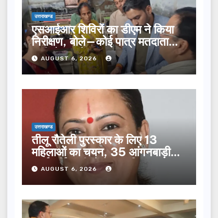
उत्तराखण्ड
एसआईआर शिविरों का डीएम ने किया
निरीक्षण, बोले—कोई पात्र मतदाता
सूची से न छूटे…
AUGUST 6, 2026
उत्तराखण्ड
तीलू रौतेली पुरस्कार के लिए 13
महिलाओं का चयन, 35 आंगनबाड़ी
कार्यकर्तियां भी होंगी सम्मानित…
AUGUST 6, 2026