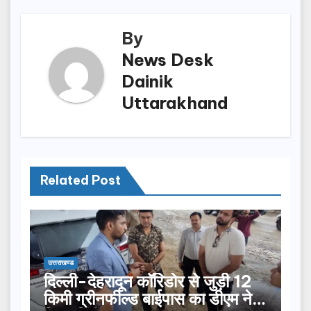
o
n
k
By
News Desk
Dainik
Uttarakhand
Related Post
उत्तराखण्ड
दिल्ली-देहरादून कॉरिडोर से जुड़ी 12
किमी ग्रीनफील्ड बाईपास का डीएम ने