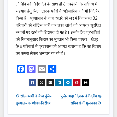
लोनिवि को निर्देश देने के साथ ही टीएचडीसी के सर्वेक्षण में
सहयोग हेतु जिला टास्क फोर्स के भूवैज्ञानिक को भी निर्देशित
किया है। प्रशासन के द्वारा खतरे की जद में निवासरत 32
परिवारों को नोटिस जारी कर उक्त लोगों को अन्यत्र सुरक्षित
स्थानों पर रहने की हिदायत दी गई है। इसके लिए प्रभावितों
को नियमानुसार किराए का भुगतान भी किया जाएगा। क्षेत्र
के 9 परिवारों ने प्रशासन को अवगत कराया है कि वह किराए
का कमरा लेकर अन्यत्र रह रहे हैं।
F
M
E
S
a
a
m
h
c
st
ail
ar
e
o
e
Post
सीएम धामी ने किया पुलिस
पुलिस महानिदेशक ने केंद्रीय गृह
b
d
मुख्यालय का औचक निरीक्षण
सचिव से की मुलाकात
navigation
o
o