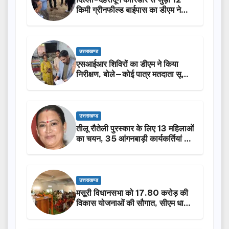
किमी ग्रीनफील्ड बाईपास का डीएम ने
किया निरीक्षण…
उत्तराखण्ड
एसआईआर शिविरों का डीएम ने किया
निरीक्षण, बोले—कोई पात्र मतदाता सूची
से न छूटे…
उत्तराखण्ड
तीलू रौतेली पुरस्कार के लिए 13 महिलाओं
का चयन, 35 आंगनबाड़ी कार्यकर्तियां भी
होंगी सम्मानित…
उत्तराखण्ड
मसूरी विधानसभा को 17.80 करोड़ की
विकास योजनाओं की सौगात, सीएम धामी
ने किया लोकार्पण-शिलान्यास.