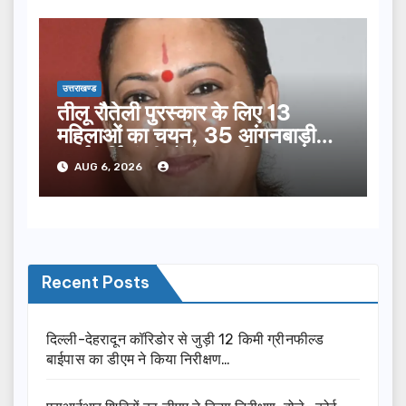
उत्तराखण्ड
तीलू रौतेली पुरस्कार के लिए 13
महिलाओं का चयन, 35 आंगनबाड़ी
कार्यकर्तियां भी होंगी सम्मानित…
AUG 6, 2026
Recent Posts
दिल्ली-देहरादून कॉरिडोर से जुड़ी 12 किमी ग्रीनफील्ड
बाईपास का डीएम ने किया निरीक्षण…