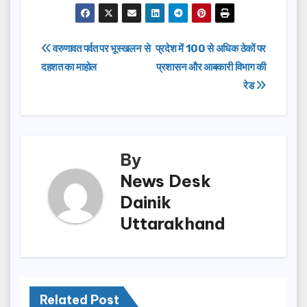
c
st
ail
ar
e
o
e
Post
वरुणावत पर्वत पर भूस्खलन से
प्रदेश में 100 से अधिक ठेकों पर
b
d
दहशत का माहोल
प्रशासन और आबकारी विभाग की
navigation
o
o
रेड
o
n
k
By
News Desk
Dainik
Uttarakhand
Related Post