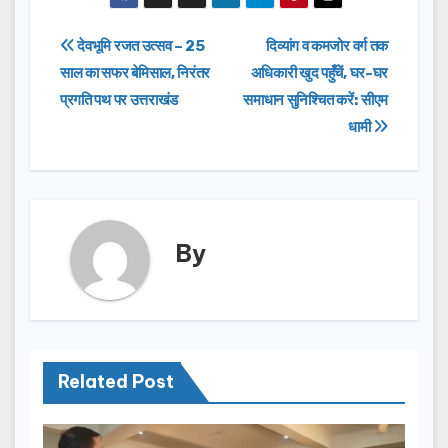
c
st
ail
ar
e
o
e
Post
देवभूमि रजत उत्सव – 25
दिव्यांग व कमजोर वर्ग तक
b
d
साल का सफर बेमिसाल, निरंतर
अधिकारी खुद पहुँचें, घर-घर
navigation
o
o
प्रगति पथ पर उत्तराखंड
समाधान सुनिश्चित करें: सीएम
o
n
धामी
k
By
Related Post