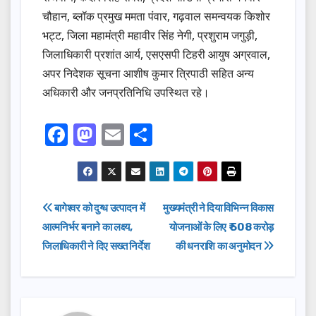
चौहान, ब्लॉक प्रमुख ममता पंवार, गढ़वाल समन्वयक किशोर
भट्ट, जिला महामंत्री महावीर सिंह नेगी, प्रशुराम जगुड़ी,
जिलाधिकारी प्रशांत आर्य, एसएसपी टिहरी आयुष अग्रवाल,
अपर निदेशक सूचना आशीष कुमार त्रिपाठी सहित अन्य
अधिकारी और जनप्रतिनिधि उपस्थित रहे।
F
M
E
S
a
a
m
h
c
st
ail
ar
e
o
e
Post
बागेश्वर को दुग्ध उत्पादन में
मुख्यमंत्री ने दिया विभिन्न विकास
b
d
आत्मनिर्भर बनाने का लक्ष्य,
योजनाओं के लिए ₹ 508 करोड़
navigation
o
o
जिलाधिकारी ने दिए सख्त निर्देश
की धनराशि का अनुमोदन
o
n
k