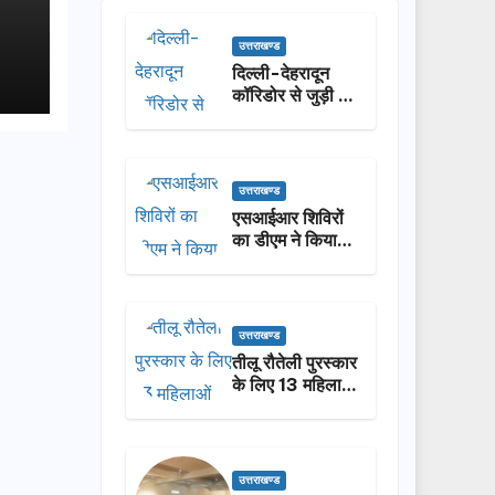
उत्तराखण्ड
दिल्ली-देहरादून
कॉरिडोर से जुड़ी 12
किमी ग्रीनफील्ड
बाईपास का डीएम ने
किया निरीक्षण…
उत्तराखण्ड
एसआईआर शिविरों
का डीएम ने किया
निरीक्षण, बोले—कोई
पात्र मतदाता सूची
से न छूटे…
उत्तराखण्ड
तीलू रौतेली पुरस्कार
के लिए 13 महिलाओं
का चयन, 35
आंगनबाड़ी
कार्यकर्तियां भी होंगी
सम्मानित…
उत्तराखण्ड