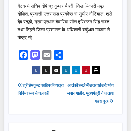
बैठक में सचिव दीपेन्द्र कुमार चैधरी, जिलाधिकारी मयूर
दीक्षित, प्रवासी उत्तराखंड प्रकोष्ठ से सुधीर नौटियाल, श्री
देव रतूड़ी, ग्राम प्रधान कैमरिया सौंण हरिभजन सिंह रावत
तथा टिहरी जिला प्रशासन के अधिकारी वर्चुअल माध्यम से
मौजूद रहे।
F
M
E
S
a
a
m
h
c
st
ail
ar
e
o
e
Post
श्री हेमकुण्ट साहिब की यात्रा
आतंकी हमले में उत्तराखंड के पांच
b
d
निर्विघ्न रूप से चल रही
जवान शहीद, मुख्यमंत्री ने जताया
navigation
o
o
गहरा दुख
o
n
k