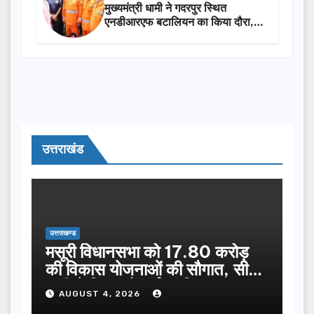
मुख्यमंत्री धामी ने गदरपुर स्थित
एनडीआरएफ बटालियन का किया दौरा,
आपदा प्रबंधन तैयारियों का लिया जायजा
उत्तराखंड
उत्तराखण्ड
मसूरी विधानसभा को 17.80 करोड़
की विकास योजनाओं की सौगात, सीएम
धामी ने किया लोकार्पण-शिलान्यास.
AUGUST 4, 2026