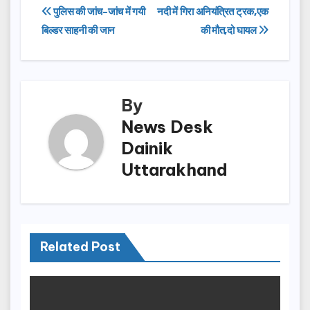
e
o
e
Post
पुलिस की जांच-जांच में गयी
नदी में गिरा अनियंत्रित ट्रक,एक
b
d
बिल्डर साहनी की जान
की मौत,दो घायल
navigation
o
o
o
n
k
By
News Desk
Dainik
Uttarakhand
Related Post