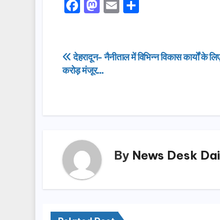
F
M
E
S
a
a
m
h
c
st
ail
ar
e
o
e
Post
देहरादून- नैनीताल में विभिन्न विकास कार्यों के
b
d
करोड़ मंजूर…
navigation
o
o
o
n
k
By
News Desk Dai