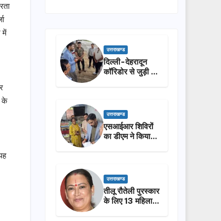
तरता
जा
में
उत्तराखण्ड
दिल्ली-देहरादून
कॉरिडोर से जुड़ी 12
किमी ग्रीनफील्ड
र
बाईपास का डीएम ने
 के
किया निरीक्षण…
उत्तराखण्ड
एसआईआर शिविरों
का डीएम ने किया
निरीक्षण, बोले—कोई
 यह
पात्र मतदाता सूची
से न छूटे…
उत्तराखण्ड
तीलू रौतेली पुरस्कार
के लिए 13 महिलाओं
का चयन, 35
आंगनबाड़ी