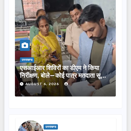
उत्तराखण्ड
 शिविरों का डीएम ने किया
तीलू रौतेली पुरस्का
षण, बोले—कोई पात्र मतदाता सूची
का चयन, 35 आंगनबाड़
ूटे…
होंगी सम्मानित…
ST 6, 2026
AUGUST 6, 2026
उत्तराखण्ड