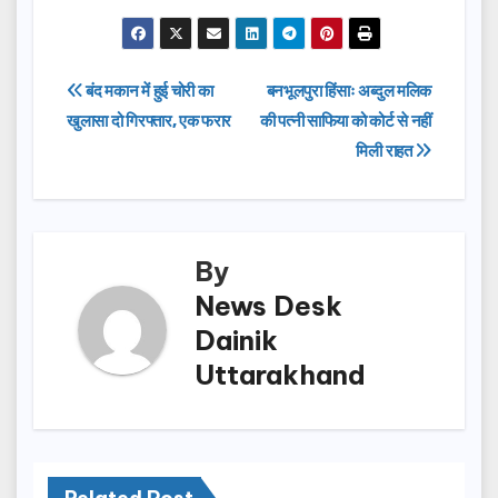
a
a
m
h
c
st
ail
ar
e
o
e
Post
बंद मकान में हुई चोरी का
बनभूलपुरा हिंसाः अब्दुल मलिक
b
d
खुलासा दो गिरफ्तार, एक फरार
की पत्नी साफिया को कोर्ट से नहीं
navigation
o
o
मिली राहत
o
n
k
By
News Desk
Dainik
Uttarakhand