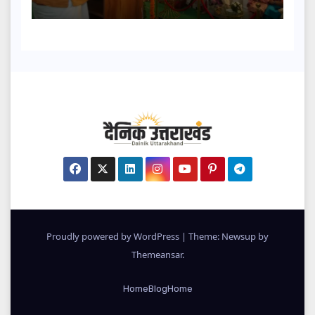
Proudly powered by WordPress
|
Theme: Newsup by
Themeansar
.
Home
Blog
Home