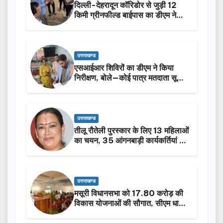
दिल्ली-देहरादून कॉरिडोर से जुड़ी 12
किमी ग्रीनफील्ड बाईपास का डीएम ने
किया निरीक्षण…
उत्तराखण्ड
एसआईआर शिविरों का डीएम ने किया
निरीक्षण, बोले—कोई पात्र मतदाता सूची
से न छूटे…
उत्तराखण्ड
तीलू रौतेली पुरस्कार के लिए 13 महिलाओं
का चयन, 35 आंगनबाड़ी कार्यकर्तियां भी
होंगी सम्मानित…
उत्तराखण्ड
मसूरी विधानसभा को 17.80 करोड़ की
विकास योजनाओं की सौगात, सीएम धामी
ने किया लोकार्पण-शिलान्यास.