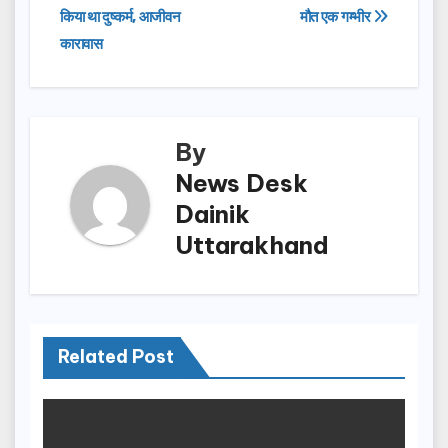
b
d
किया था दुष्कर्म, आजीवन
मौत एक गम्भीर
navigation
o
o
कारावास
o
n
k
By
News Desk
Dainik
Uttarakhand
Related Post