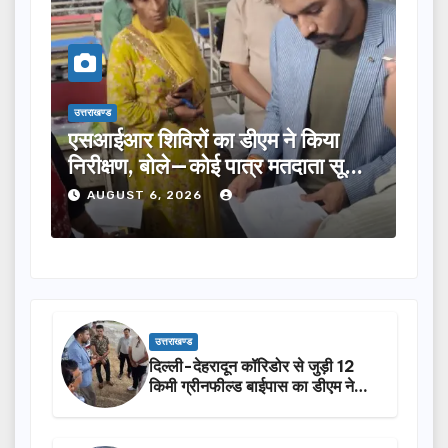
उत्तराखण्ड
उत्तरा
तीलू रौतेली पुरस्कार के लिए 13 महिलाओं
मसू
ूची
का चयन, 35 आंगनबाड़ी कार्यकर्तियां भी
विक
होंगी सम्मानित…
ने 
AUGUST 6, 2026
A
उत्तराखण्ड
दिल्ली-देहरादून कॉरिडोर से जुड़ी 12
किमी ग्रीनफील्ड बाईपास का डीएम ने
किया निरीक्षण…