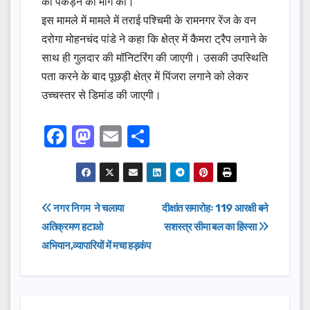
को पकड़ने की मांग की।
इस मामले में मामले में तराई पश्चिमी के रामनगर रेंज के वन
दरोगा मोहनचंद पांडे ने कहा कि क्षेत्र में कैमरा ट्रैप लगाने के
साथ ही गुलदार की मॉनिटरिंग की जाएगी। उसकी उपस्थिति
पता करने के बाद पूछड़ी क्षेत्र में पिंजरा लगाने को लेकर
उच्चस्तर से डिमांड की जाएगी।
F
M
E
S
a
a
m
h
c
st
ail
ar
e
o
e
Post
नगर निगम ने चलाया
दीक्षांत समारोहः 119 आरक्षी बने
b
d
अतिक्रमण हटाओ
सशस्त्र सीमा बल का हिस्सा
navigation
o
o
अभियान,व्यापारियों में मचा हड़कंप
o
n
k