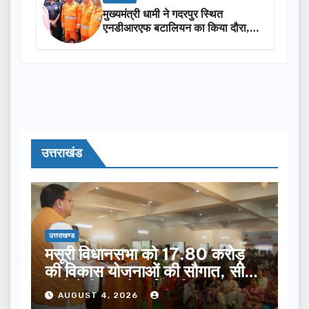
मुख्यमंत्री धामी ने गदरपुर स्थित
एनडीआरएफ बटालियन का किया दौरा,
आपदा प्रबंधन तैयारियों का लिया जायजा
उत्तराखंड
उत्तराखण्ड
मसूरी विधानसभा को 17.80 करोड़
की विकास योजनाओं की सौगात, सीएम
धामी ने किया लोकार्पण-शिलान्यास.
AUGUST 4, 2026