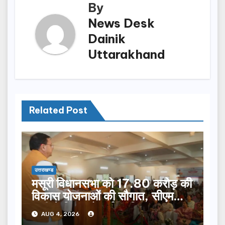
By
News Desk
Dainik
Uttarakhand
Related Post
उत्तराखण्ड
मसूरी विधानसभा को 17.80 करोड़ की
विकास योजनाओं की सौगात, सीएम
धामी ने किया लोकार्पण-शिलान्यास.
AUG 4, 2026