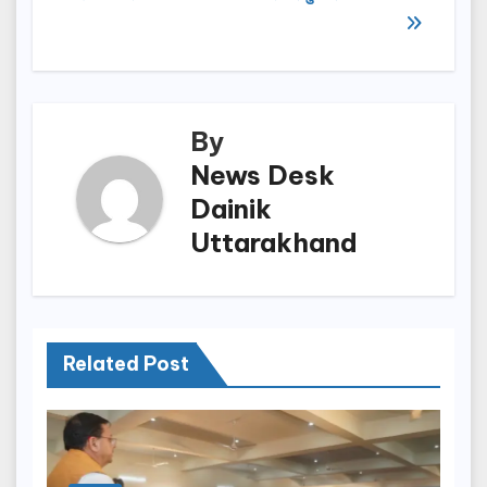
navigation
o
o
o
n
k
By
News Desk
Dainik
Uttarakhand
Related Post