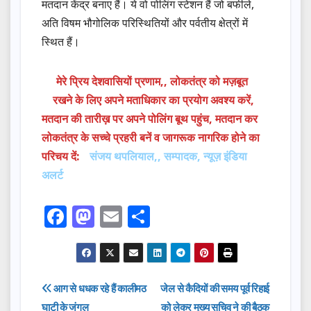
मतदान केंद्र बनाए हैं। ये वो पोलिंग स्टेशन हैं जो बर्फीले,
अति विषम भौगोलिक परिस्थितियों और पर्वतीय क्षेत्रों में
स्थित हैं।
मेरे प्रिय देशवासियों प्रणाम,, लोकतंत्र को मज़बूत
रखने के लिए अपने मताधिकार का प्रयोग अवश्य करें,
मतदान की तारीख़ पर अपने पोलिंग बूथ पहुंच, मतदान कर
लोकतंत्र के सच्चे प्रहरी बनें व जागरूक नागरिक होने का
परिचय दें:
संजय थपलियाल,, सम्पादक, न्यूज़ इंडिया
अलर्ट
F
M
E
S
a
a
m
h
c
st
ail
ar
e
o
e
Post
आग से धधक रहे हैं कालीमठ
जेल से कैदियों की समय पूर्व रिहाई
b
d
घाटी के जंगल
को लेकर मुख्य सचिव ने की बैठक