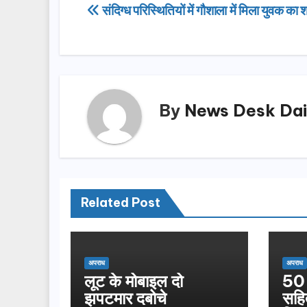
e
o
e
Post
संदिग्ध परिस्थितियों में गौशाला में मिला युवक का 
b
d
navigation
o
o
o
n
k
By
News Desk Dai
Related Post
अपराध
अपराध
लूट के मोबाइल दो
50 
झपटमार दबोचे
सहि