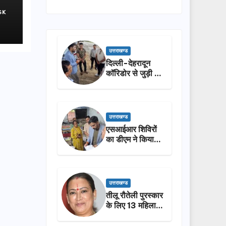
SK
उत्तराखण्ड
दिल्ली-देहरादून
कॉरिडोर से जुड़ी 12
किमी ग्रीनफील्ड
बाईपास का डीएम ने
किया निरीक्षण…
उत्तराखण्ड
एसआईआर शिविरों
का डीएम ने किया
निरीक्षण, बोले—कोई
पात्र मतदाता सूची
से न छूटे…
उत्तराखण्ड
तीलू रौतेली पुरस्कार
के लिए 13 महिलाओं
का चयन, 35
आंगनबाड़ी