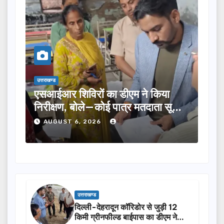
उत्तराखण्ड
ने किया
तीलू रौतेली पुरस्कार के लिए 13 महिलाओं
मतदाता सूची
का चयन, 35 आंगनबाड़ी कार्यकर्तियां भी
होंगी सम्मानित…
AUGUST 6, 2026
उत्तराखण्ड
दिल्ली-देहरादून कॉरिडोर से जुड़ी 12
किमी ग्रीनफील्ड बाईपास का डीएम ने