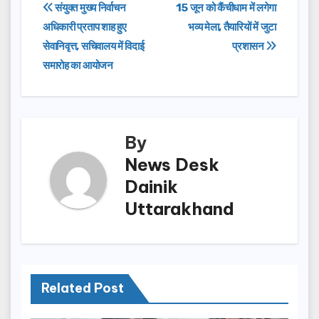
e
o
e
Post
संयुक्त मुख्य निर्वाचन
15 जून को कैंचीधाम में लगेगा
b
d
अधिकारी प्रताप शाह हुए
भव्य मेला, तैयारियों में जुटा
navigation
o
o
सेवानिवृत्त, सचिवालय में विदाई
प्रशासन
o
n
समारोह का आयोजन
k
By
News Desk
Dainik
Uttarakhand
Related Post