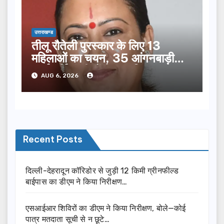
उत्तराखण्ड
तीलू रौतेली पुरस्कार के लिए 13
महिलाओं का चयन, 35 आंगनबाड़ी
कार्यकर्तियां भी होंगी सम्मानित…
AUG 6, 2026
Recent Posts
दिल्ली-देहरादून कॉरिडोर से जुड़ी 12 किमी ग्रीनफील्ड
बाईपास का डीएम ने किया निरीक्षण…
एसआईआर शिविरों का डीएम ने किया निरीक्षण, बोले—कोई
पात्र मतदाता सूची से न छूटे…