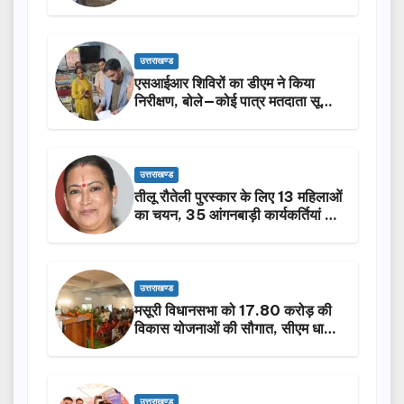
किया निरीक्षण…
उत्तराखण्ड
एसआईआर शिविरों का डीएम ने किया
निरीक्षण, बोले—कोई पात्र मतदाता सूची
से न छूटे…
उत्तराखण्ड
तीलू रौतेली पुरस्कार के लिए 13 महिलाओं
का चयन, 35 आंगनबाड़ी कार्यकर्तियां भी
होंगी सम्मानित…
उत्तराखण्ड
मसूरी विधानसभा को 17.80 करोड़ की
विकास योजनाओं की सौगात, सीएम धामी
ने किया लोकार्पण-शिलान्यास.
उत्तराखण्ड