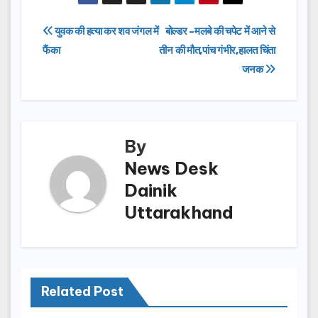
c
st
ail
ar
e
o
e
Post
युवक की हत्या कर शव जंगल में
बोल्डर -मलबे की चपेट में आने से
b
d
फैंका
तीन की मौत,पांच गंभीर,हालत चिंता
navigation
o
o
जनक
o
n
k
By
News Desk
Dainik
Uttarakhand
Related Post