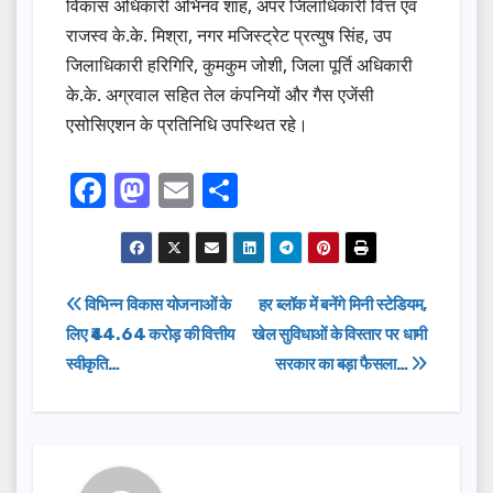
विकास अधिकारी अभिनव शाह, अपर जिलाधिकारी वित्त एवं
राजस्व के.के. मिश्रा, नगर मजिस्ट्रेट प्रत्युष सिंह, उप
जिलाधिकारी हरिगिरि, कुमकुम जोशी, जिला पूर्ति अधिकारी
के.के. अग्रवाल सहित तेल कंपनियों और गैस एजेंसी
एसोसिएशन के प्रतिनिधि उपस्थित रहे।
F
M
E
S
a
a
m
h
c
st
ail
ar
e
o
e
Post
विभिन्न विकास योजनाओं के
हर ब्लॉक में बनेंगे मिनी स्टेडियम,
b
d
लिए ₹44.64 करोड़ की वित्तीय
खेल सुविधाओं के विस्तार पर धामी
navigation
o
o
स्वीकृति…
सरकार का बड़ा फैसला…
o
n
k