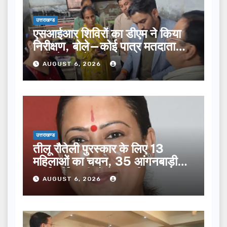
उत्तराखण्ड
एसआईआर शिविरों का डीएम ने किया
निरीक्षण, बोले—कोई पात्र मतदाता
सूची से न छूटे…
AUGUST 6, 2026
उत्तराखण्ड
तीलू रौतेली पुरस्कार के लिए 13
महिलाओं का चयन, 35 आंगनबाड़ी
कार्यकर्तियां भी होंगी सम्मानित…
AUGUST 6, 2026