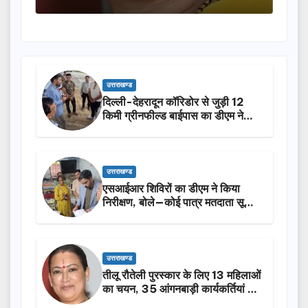
उत्तराखण्ड
दिल्ली-देहरादून कॉरिडोर से जुड़ी 12
किमी ग्रीनफील्ड बाईपास का डीएम ने
किया निरीक्षण…
उत्तराखण्ड
एसआईआर शिविरों का डीएम ने किया
निरीक्षण, बोले—कोई पात्र मतदाता सूची
से न छूटे…
उत्तराखण्ड
तीलू रौतेली पुरस्कार के लिए 13 महिलाओं
का चयन, 35 आंगनबाड़ी कार्यकर्तियां भी
होंगी सम्मानित…