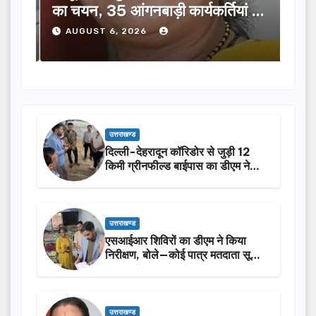
ूची
का चयन, 35 आंगनबाड़ी कार्यकर्तियां भी
विक
होंगी सम्मानित…
ने क
AUGUST 6, 2026
A
उत्तराखण्ड
दिल्ली-देहरादून कॉरिडोर से जुड़ी 12
किमी ग्रीनफील्ड बाईपास का डीएम ने
किया निरीक्षण…
उत्तराखण्ड
एसआईआर शिविरों का डीएम ने किया
निरीक्षण, बोले—कोई पात्र मतदाता सूची
से न छूटे…
उत्तराखण्ड