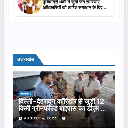
मुख्यमंत्री धामी ने सुनीं जन समस्याएं,
अधिकारियों को त्वरित समाधान के दिए
निर्देश
उत्तराखंड
उत्तराखण्ड
दिल्ली-देहरादून कॉरिडोर से जुड़ी 12
किमी ग्रीनफील्ड बाईपास का डीएम ने
किया निरीक्षण…
AUGUST 6, 2026