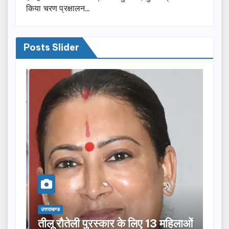
किया चरण प्रक्षालन…
Posts Slider
उत्तराखण्ड
उत्तराख
तीलू रौतेली पुरस्कार के लिए 13 महिलाओं
मसू