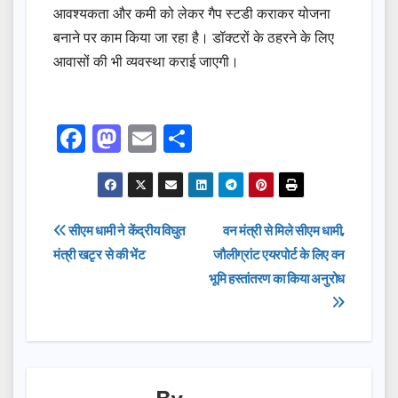
आवश्यकता और कमी को लेकर गैप स्टडी कराकर योजना
बनाने पर काम किया जा रहा है। डॉक्टरों के ठहरने के लिए
आवासों की भी व्यवस्था कराई जाएगी।
F
M
E
S
a
a
m
h
c
st
ail
ar
e
o
e
Post
सीएम धामी ने केंद्रीय विघुत
वन मंत्री से मिले सीएम धामी,
b
d
मंत्री खटृर से की भेंट
जौलीग्रांट एयरपोर्ट के लिए वन
navigation
o
o
भूमि हस्तांतरण का किया अनुरोध
o
n
k