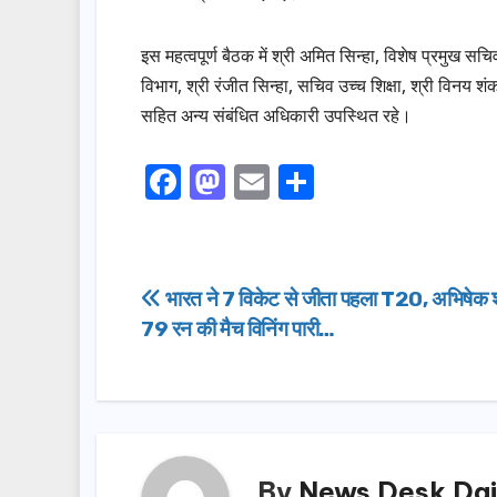
इस महत्वपूर्ण बैठक में श्री अमित सिन्हा, विशेष प्रमुख सचि
विभाग, श्री रंजीत सिन्हा, सचिव उच्च शिक्षा, श्री विनय 
सहित अन्य संबंधित अधिकारी उपस्थित रहे।
F
M
E
S
a
a
m
h
c
st
ail
ar
e
o
e
Post
भारत ने 7 विकेट से जीता पहला T20, अभिषेक शर्
b
d
79 रन की मैच विनिंग पारी…
navigation
o
o
o
n
k
By
News Desk Dai