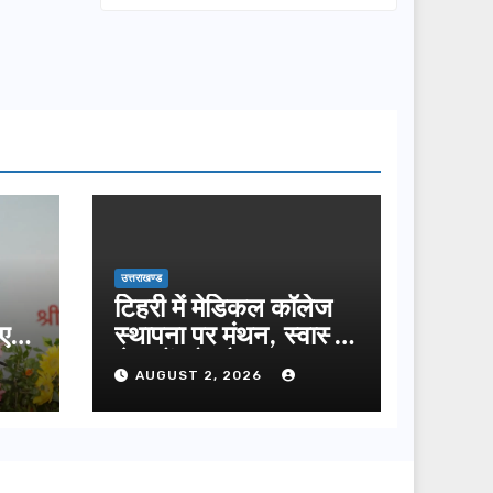
दौरा, आपदा प्रबंधन
तैयारियों का लिया
जायजा
उत्तराखण्ड
टिहरी में मेडिकल कॉलेज
ए
स्थापना पर मंथन, स्वास्थ्य
सेवाओं को और मजबूत
AUGUST 2, 2026
करेगी सरकार: मुख्यमंत्री
धामी…