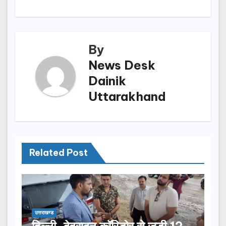
navigation
o
o
o
n
k
By
News Desk
Dainik
Uttarakhand
Related Post
उत्तराखण्ड