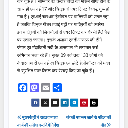
कर चुके हैं। सोमवार को केदार घाटी का मौसम साफ होने के
साथ ही एमआई 17 और चिनूक से एयर लिफ्ट रेस्क्यू शुरू हो
गया है। एमआई चारधाम हेलीपैड पर यात्रियों को उतार रहा
है जबकि चिनूक गौचर हवाई पटृी पर यात्रियों को उतरेगा।
इन यात्रियों को लिनचोली से एयर लिफ्ट कर शेरसी हैलीपैड
पर उतारा जाएगा। इसके अलावा एनडीआरएफ की टीमें
जंगल एव मंदाकिनी नदी के आसपास भी लगातार सर्च
अभियान चला रहे हैं। सुबह 09 बजे तक 133 लोगों को
केदारनाथ से एमआई एव चिनूक एव छोटे हेलीकॉप्टर की मदद
से सुरक्षित एयर लिफ्ट कर रेस्क्यू किए जा चुके हैं।
F
M
E
S
a
a
m
h
c
st
ail
ar
e
o
e
Post
मुख्यमंत्री ने राहत व बचाव
जंगली मशरूम खाने से महिला की
b
d
कार्य की समीक्षा कर दिये निर्देश
मौत