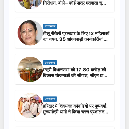
निरीक्षण, बोले—कोई पात्र मतदाता सूची
से न छूटे…
उत्तराखण्ड
तीलू रौतेली पुरस्कार के लिए 13 महिलाओं
का चयन, 35 आंगनबाड़ी कार्यकर्तियां भी
होंगी सम्मानित…
उत्तराखण्ड
मसूरी विधानसभा को 17.80 करोड़ की
विकास योजनाओं की सौगात, सीएम धामी
ने किया लोकार्पण-शिलान्यास.
उत्तराखण्ड
हरिद्वार में शिवभक्त कांवड़ियों पर पुष्पवर्षा,
मुख्यमंत्री धामी ने किया चरण प्रक्षालन…