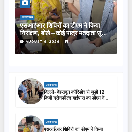
उत्तराखण्ड
उत्तर
तीलू रौतेली पुरस्कार के लिए 13 महिलाओं
मसू
ूची
का चयन, 35 आंगनबाड़ी कार्यकर्तियां भी
विक
होंगी सम्मानित…
ने 
AUGUST 6, 2026
A
उत्तराखण्ड
दिल्ली-देहरादून कॉरिडोर से जुड़ी 12
किमी ग्रीनफील्ड बाईपास का डीएम ने
किया निरीक्षण…
उत्तराखण्ड
एसआईआर शिविरों का डीएम ने किया