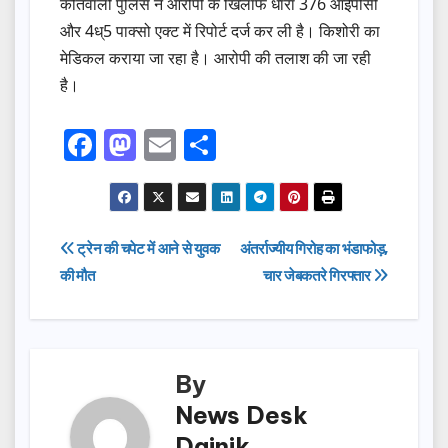
कोतवाली पुलिस ने आरोपी के खिलाफ धारा 376 आईपीसी
और 4ध्5 पाक्सो एक्ट में रिपोर्ट दर्ज कर ली है। किशोरी का
मेडिकल कराया जा रहा है। आरोपी की तलाश की जा रही
है।
F
M
E
S
a
a
m
h
c
st
ail
ar
e
o
e
Post
ट्रेन की चपेट में आने से युवक
अंतर्राज्यीय गिरोह का भंडाफोड़,
b
d
की मौत
चार जेबकतरे गिरफ्तार
navigation
o
o
o
n
k
By
News Desk
Dainik