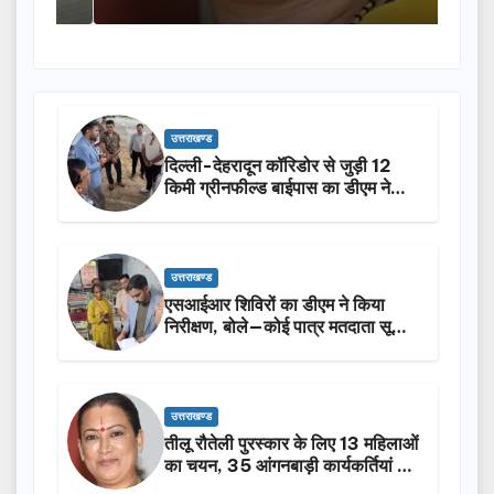
उत्तराखण्ड
दिल्ली-देहरादून कॉरिडोर से जुड़ी 12
किमी ग्रीनफील्ड बाईपास का डीएम ने
किया निरीक्षण…
उत्तराखण्ड
एसआईआर शिविरों का डीएम ने किया
निरीक्षण, बोले—कोई पात्र मतदाता सूची
से न छूटे…
उत्तराखण्ड
तीलू रौतेली पुरस्कार के लिए 13 महिलाओं
का चयन, 35 आंगनबाड़ी कार्यकर्तियां भी
होंगी सम्मानित…