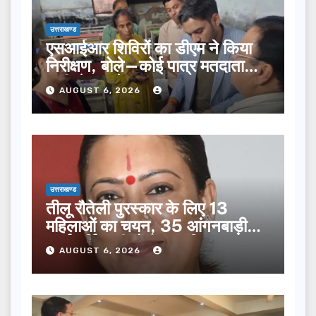
उत्तराखण्ड
एसआईआर शिविरों का डीएम ने किया
निरीक्षण, बोले—कोई पात्र मतदाता
सूची से न छूटे…
AUGUST 6, 2026
उत्तराखण्ड
तीलू रौतेली पुरस्कार के लिए 13
महिलाओं का चयन, 35 आंगनबाड़ी
कार्यकर्तियां भी होंगी सम्मानित…
AUGUST 6, 2026