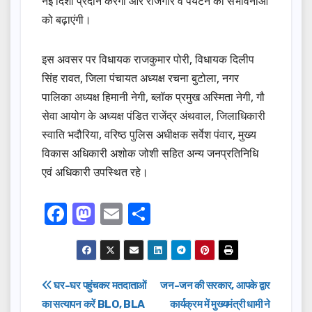
नई दिशा प्रदान करेंगी और रोजगार व पर्यटन की संभावनाओं
को बढ़ाएंगी।
इस अवसर पर विधायक राजकुमार पोरी, विधायक दिलीप
सिंह रावत, जिला पंचायत अध्यक्ष रचना बुटोला, नगर
पालिका अध्यक्ष हिमानी नेगी, ब्लॉक प्रमुख अस्मिता नेगी, गौ
सेवा आयोग के अध्यक्ष पंडित राजेंद्र अंथवाल, जिलाधिकारी
स्वाति भदौरिया, वरिष्ठ पुलिस अधीक्षक सर्वेश पंवार, मुख्य
विकास अधिकारी अशोक जोशी सहित अन्य जनप्रतिनिधि
एवं अधिकारी उपस्थित रहे।
F
M
E
S
a
a
m
h
c
st
ail
ar
e
o
e
Post
घर-घर पहुंचकर मतदाताओं
जन-जन की सरकार, आपके द्वार
b
d
का सत्यापन करें BLO, BLA
कार्यक्रम में मुख्यमंत्री धामी ने