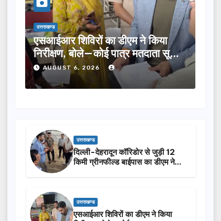
उत्तराखण्ड
उत्तराख
तीलू रौतेली पुरस्कार के लिए 13 महिलाओं
मसू
ूची
का चयन, 35 आंगनबाड़ी कार्यकर्तियां भी
विक
होंगी सम्मानित…
ने क
AUGUST 6, 2026
A
उत्तराखण्ड
दिल्ली-देहरादून कॉरिडोर से जुड़ी 12
किमी ग्रीनफील्ड बाईपास का डीएम ने
किया निरीक्षण…
उत्तराखण्ड
एसआईआर शिविरों का डीएम ने किया