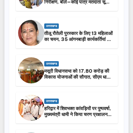
निरीक्षण, बोले—कोई पात्र मतदाता सूची
से न छूटे…
उत्तराखण्ड
तीलू रौतेली पुरस्कार के लिए 13 महिलाओं
का चयन, 35 आंगनबाड़ी कार्यकर्तियां भी
होंगी सम्मानित…
उत्तराखण्ड
मसूरी विधानसभा को 17.80 करोड़ की
विकास योजनाओं की सौगात, सीएम धामी
ने किया लोकार्पण-शिलान्यास.
उत्तराखण्ड
हरिद्वार में शिवभक्त कांवड़ियों पर पुष्पवर्षा,
मुख्यमंत्री धामी ने किया चरण प्रक्षालन…