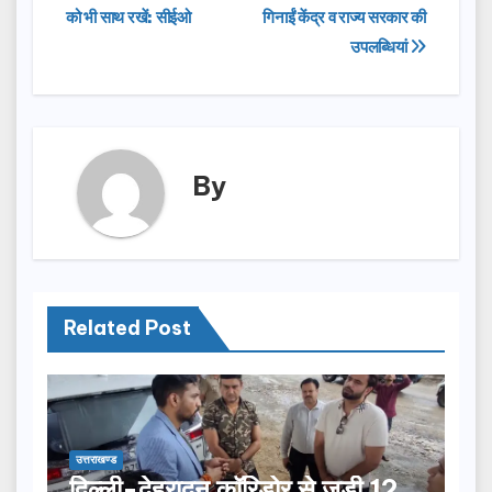
navigation
o
o
को भी साथ रखें: सीईओ
गिनाईं केंद्र व राज्य सरकार की
o
n
उपलब्धियां
k
By
Related Post
उत्तराखण्ड
दिल्ली-देहरादून कॉरिडोर से जुड़ी 12