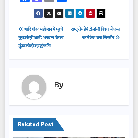
a
a
m
h
c
st
ail
ar
e
o
e
Post
आदि गौरव महोत्सव में पहुंचे
राष्ट्रीय हेमेटोलाॅजी क्विज में एम्स
b
d
मुख्यमंत्री धामी, भगवान बिरसा
ऋषिकेश बना सिरमौर
navigation
o
o
मुंडा को दी श्रद्धांजलि
o
n
k
By
Related Post