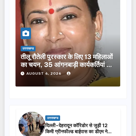
उत्तराखण्ड
उत्तराख
तीलू रौतेली पुरस्कार के लिए 13 महिलाओं
मसू
ूची
का चयन, 35 आंगनबाड़ी कार्यकर्तियां भी
विक
होंगी सम्मानित…
ने क
AUGUST 6, 2026
A
उत्तराखण्ड
दिल्ली-देहरादून कॉरिडोर से जुड़ी 12
किमी ग्रीनफील्ड बाईपास का डीएम ने