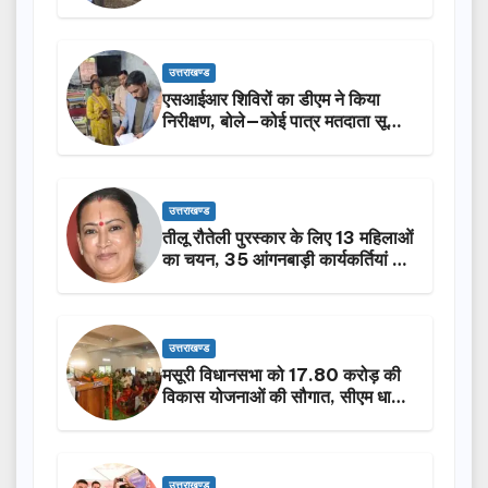
किया निरीक्षण…
उत्तराखण्ड
एसआईआर शिविरों का डीएम ने किया
निरीक्षण, बोले—कोई पात्र मतदाता सूची
से न छूटे…
उत्तराखण्ड
तीलू रौतेली पुरस्कार के लिए 13 महिलाओं
का चयन, 35 आंगनबाड़ी कार्यकर्तियां भी
होंगी सम्मानित…
उत्तराखण्ड
मसूरी विधानसभा को 17.80 करोड़ की
विकास योजनाओं की सौगात, सीएम धामी
ने किया लोकार्पण-शिलान्यास.
उत्तराखण्ड