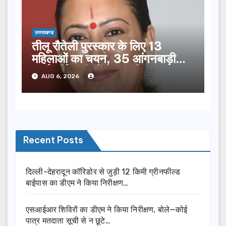
उत्तराखण्ड
तीलू रौतेली पुरस्कार के लिए 13
महिलाओं का चयन, 35 आंगनबाड़ी
कार्यकर्तियां भी होंगी सम्मानित…
AUG 6, 2026
Recent Posts
दिल्ली-देहरादून कॉरिडोर से जुड़ी 12 किमी ग्रीनफील्ड
बाईपास का डीएम ने किया निरीक्षण…
एसआईआर शिविरों का डीएम ने किया निरीक्षण, बोले—कोई
पात्र मतदाता सूची से न छूटे…