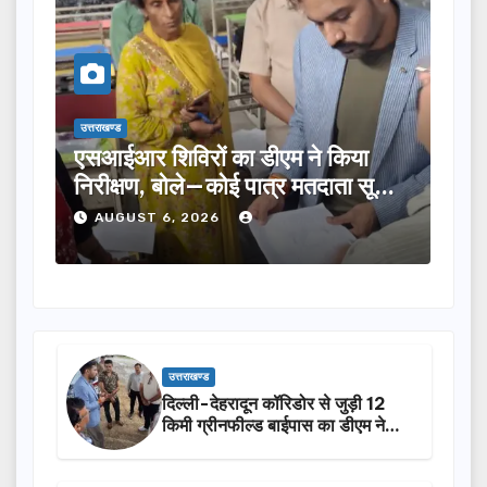
उत्तराखण्ड
उत्तराख
एसआईआर शिविरों का डीएम ने किया
तीलू
निरीक्षण, बोले—कोई पात्र मतदाता सूची
का च
से न छूटे…
होंग
AUGUST 6, 2026
A
उत्तराखण्ड
दिल्ली-देहरादून कॉरिडोर से जुड़ी 12
किमी ग्रीनफील्ड बाईपास का डीएम ने
किया निरीक्षण…