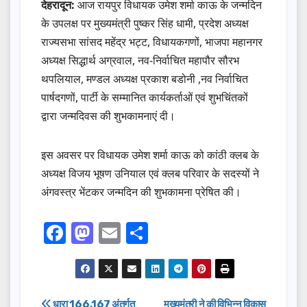
देहरादून:
आज रायपुर विधायक उमेश शर्मा काऊ के जन्मदिन
के उपलक्ष पर मुख्यमंत्री पुष्कर सिंह धामी, प्रदेश अध्यक्ष
राज्यसभा सांसद महेंद्र भट्ट, विधायकगणों, भाजपा महानगर
अध्यक्ष सिद्धार्थ अग्रवाल, नव-निर्वाचित महापौर सौरभ
थपलियाल, मण्डल अध्यक्ष प्रकाश बडोनी ,नव निर्वाचित
पार्षदगणों, पार्टी के सम्मानित कार्यकर्ताओं एवं शुभचिंतकों
द्वारा जन्मदिवस की शुभकामनाएं दी।
इस अवसर पर विधायक उमेश शर्मा काऊ को कांठी क्लब के
अध्यक्ष विजय भूषण उनियाल एवं क्लब परिवार के सदस्यों ने
अंगवस्त्र भेंटकर जन्मदिन की शुभकामना प्रेषित की।
F
M
E
S
a
a
m
h
c
st
ail
ar
e
o
e
धारा 166,167 अंतर्गत
मुख्यमंत्री ने की विभिन्न विकास