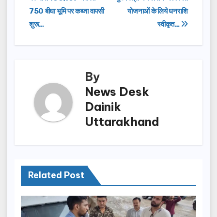
Post
b
d
750 बीघा भूमि पर कब्जा वापसी
योजनाओं के लिये धनराशि
navigation
o
o
शुरू…
स्वीकृत…
o
n
k
By
News Desk
Dainik
Uttarakhand
Related Post