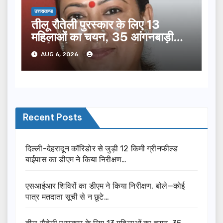
उत्तराखण्ड
तीलू रौतेली पुरस्कार के लिए 13
महिलाओं का चयन, 35 आंगनबाड़ी
कार्यकर्तियां भी होंगी सम्मानित…
AUG 6, 2026
Recent Posts
दिल्ली-देहरादून कॉरिडोर से जुड़ी 12 किमी ग्रीनफील्ड
बाईपास का डीएम ने किया निरीक्षण…
एसआईआर शिविरों का डीएम ने किया निरीक्षण, बोले—कोई
पात्र मतदाता सूची से न छूटे…