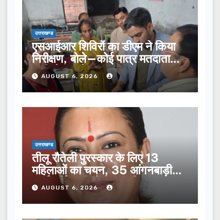
उत्तराखण्ड
एसआईआर शिविरों का डीएम ने किया
निरीक्षण, बोले—कोई पात्र मतदाता
सूची से न छूटे…
AUGUST 6, 2026
उत्तराखण्ड
तीलू रौतेली पुरस्कार के लिए 13
महिलाओं का चयन, 35 आंगनबाड़ी
कार्यकर्तियां भी होंगी सम्मानित…
AUGUST 6, 2026