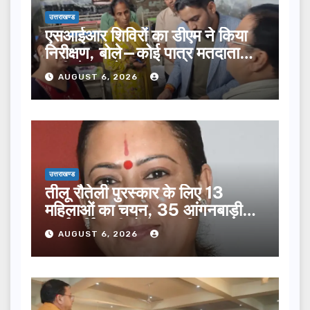
उत्तराखण्ड
एसआईआर शिविरों का डीएम ने किया
निरीक्षण, बोले—कोई पात्र मतदाता
सूची से न छूटे…
AUGUST 6, 2026
उत्तराखण्ड
तीलू रौतेली पुरस्कार के लिए 13
महिलाओं का चयन, 35 आंगनबाड़ी
कार्यकर्तियां भी होंगी सम्मानित…
AUGUST 6, 2026