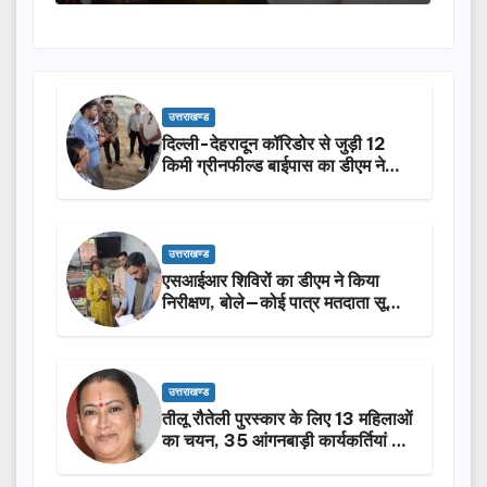
उत्तराखण्ड
दिल्ली-देहरादून कॉरिडोर से जुड़ी 12
किमी ग्रीनफील्ड बाईपास का डीएम ने
किया निरीक्षण…
उत्तराखण्ड
एसआईआर शिविरों का डीएम ने किया
निरीक्षण, बोले—कोई पात्र मतदाता सूची
से न छूटे…
उत्तराखण्ड
तीलू रौतेली पुरस्कार के लिए 13 महिलाओं
का चयन, 35 आंगनबाड़ी कार्यकर्तियां भी
होंगी सम्मानित…