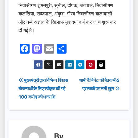
निवासीगण डुमनपुरी, सुनील, दीपक, जगपाल, निवासीगण
कलसिया, सब्जपाल, अंकुश, गौरव निवासीगण बालावाली
और नब्बे अज्ञात के खिलाफ मुकदमा दर्ज कर जांच शुरू कर
दी गई है।
F
M
E
S
a
a
m
h
c
st
ail
ar
e
o
e
Post
मुख्यमंत्री द्वारा विभिन्न विकास
धामी कैबिनेट की बैठक में 6
b
d
योजनाओं के लिए स्वीकृत की गई
प्रस्तावों पर लगी मुहर
navigation
o
o
100 करोड़ की धनराशि
o
n
k
By