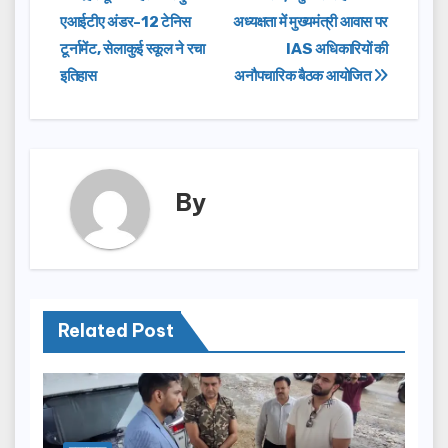
b
d
एआईटीए अंडर-12 टेनिस
अध्यक्षता में मुख्यमंत्री आवास पर
navigation
o
o
टूर्नामेंट, सेलाकुई स्कूल ने रचा
IAS अधिकारियों की
o
n
इतिहास
अनौपचारिक बैठक आयोजित
k
By
Related Post