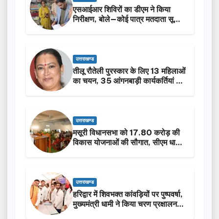
एसआईआर शिविरों का डीएम ने किया
निरीक्षण, बोले—कोई पात्र मतदाता सूची
से न छूटे…
उत्तराखण्ड
तीलू रौतेली पुरस्कार के लिए 13 महिलाओं
का चयन, 35 आंगनबाड़ी कार्यकर्तियां भी
होंगी सम्मानित…
उत्तराखण्ड
मसूरी विधानसभा को 17.80 करोड़ की
विकास योजनाओं की सौगात, सीएम धामी
ने किया लोकार्पण-शिलान्यास.
उत्तराखण्ड
हरिद्वार में शिवभक्त कांवड़ियों पर पुष्पवर्षा,
मुख्यमंत्री धामी ने किया चरण प्रक्षालन…