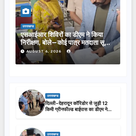
उत्तराखण्ड
उत्तराख
तीलू रौतेली पुरस्कार के लिए 13 महिलाओं
मसू
ूची
का चयन, 35 आंगनबाड़ी कार्यकर्तियां भी
विक
होंगी सम्मानित…
ने क
AUGUST 6, 2026
A
उत्तराखण्ड
दिल्ली-देहरादून कॉरिडोर से जुड़ी 12
किमी ग्रीनफील्ड बाईपास का डीएम ने
किया निरीक्षण…
उत्तराखण्ड