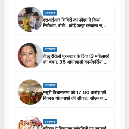
उत्तराखण्ड
एसआईआर शिविरों का डीएम ने किया
निरीक्षण, बोले—कोई पात्र मतदाता सूची
से न छूटे…
उत्तराखण्ड
तीलू रौतेली पुरस्कार के लिए 13 महिलाओं
का चयन, 35 आंगनबाड़ी कार्यकर्तियां भी
होंगी सम्मानित…
उत्तराखण्ड
मसूरी विधानसभा को 17.80 करोड़ की
विकास योजनाओं की सौगात, सीएम धामी
ने किया लोकार्पण-शिलान्यास.
उत्तराखण्ड
हरिद्वार में शिवभक्त कांवड़ियों पर पुष्पवर्षा,