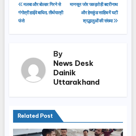
e
o
e
Post
मलबा और बोल्डर गिरने से
मानसून जोर पकड़ते ही बदरीनाथ
b
d
गंगोत्री हाईवे बाधित, तीर्थयात्री
और हेमकुंड साहिब में घटी
navigation
o
o
फंसे
श्रद्धालुओं की संख्या
o
n
k
By
News Desk
Dainik
Uttarakhand
Related Post