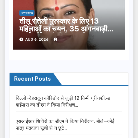
उत्तराखण्ड
तीलू रौतेली पुरस्कार के लिए 13
महिलाओं का चयन, 35 आंगनबाड़ी
कार्यकर्तियां भी होंगी सम्मानित…
AUG 6, 2026
Recent Posts
दिल्ली-देहरादून कॉरिडोर से जुड़ी 12 किमी ग्रीनफील्ड
बाईपास का डीएम ने किया निरीक्षण…
एसआईआर शिविरों का डीएम ने किया निरीक्षण, बोले—कोई
पात्र मतदाता सूची से न छूटे…