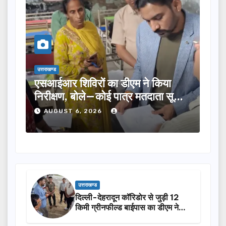
उत्तराखण्ड
डीएम ने किया
तीलू रौतेली पुरस्कार के लिए 13 मह
ात्र मतदाता सूची
का चयन, 35 आंगनबाड़ी कार्यकर्तिया
होंगी सम्मानित…
AUGUST 6, 2026
उत्तराखण्ड
दिल्ली-देहरादून कॉरिडोर से जुड़ी 12
किमी ग्रीनफील्ड बाईपास का डीएम ने
किया निरीक्षण…