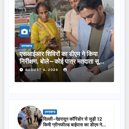
उत्तराखण्ड
रों का डीएम ने किया
तीलू रौतेली पुरस्कार के ल
ले—कोई पात्र मतदाता सूची
का चयन, 35 आंगनबाड़ी कार्
होंगी सम्मानित…
 2026
AUGUST 6, 2026
उत्तराखण्ड
दिल्ली-देहरादून कॉरिडोर से जुड़ी 12
किमी ग्रीनफील्ड बाईपास का डीएम ने