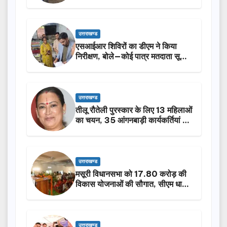
किया निरीक्षण…
उत्तराखण्ड
एसआईआर शिविरों का डीएम ने किया
निरीक्षण, बोले—कोई पात्र मतदाता सूची
से न छूटे…
उत्तराखण्ड
तीलू रौतेली पुरस्कार के लिए 13 महिलाओं
का चयन, 35 आंगनबाड़ी कार्यकर्तियां भी
होंगी सम्मानित…
उत्तराखण्ड
मसूरी विधानसभा को 17.80 करोड़ की
विकास योजनाओं की सौगात, सीएम धामी
ने किया लोकार्पण-शिलान्यास.
उत्तराखण्ड