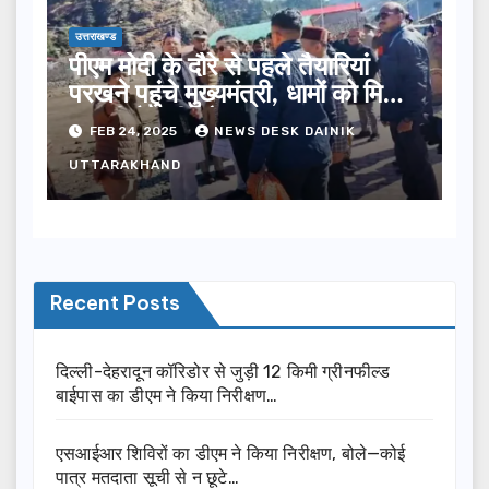
उत्तराखण्ड
पीएम मोदी के दौरे से पहले तैयारियां
परखने पहुंचे मुख्यमंत्री, धामों को मिल
सकती है बड़ी सौगात
FEB 24, 2025
NEWS DESK DAINIK
UTTARAKHAND
Recent Posts
दिल्ली-देहरादून कॉरिडोर से जुड़ी 12 किमी ग्रीनफील्ड
बाईपास का डीएम ने किया निरीक्षण…
एसआईआर शिविरों का डीएम ने किया निरीक्षण, बोले—कोई
पात्र मतदाता सूची से न छूटे…