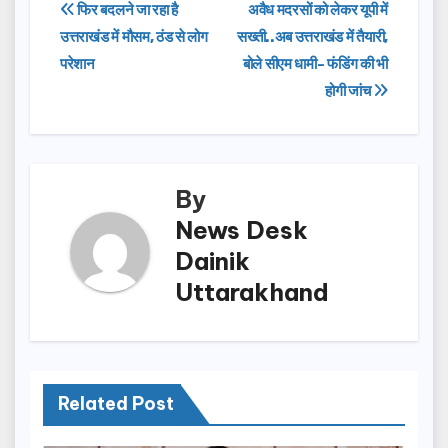
e
o
e
Post
फिर बदलने जा रहा है
अवैध मदरसों को लेकर यूपी में
b
d
उत्तराखंड में मौसम, ठंड से लोग
सख्ती..अब उत्तराखंड में तैयारी,
navigation
o
o
परेशान
बोले सीएम धामी- फंडिंग की भी
o
n
होगी जांच
k
By
News Desk
Dainik
Uttarakhand
Related Post