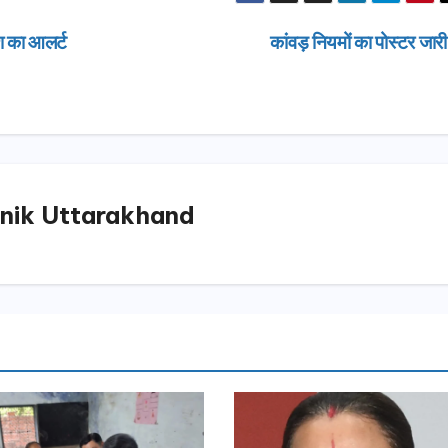
श का आलर्ट
कांवड़ नियमों का पोस्टर जार
nik Uttarakhand
उत्तराखण्ड
दिल्ली-देहरा
से जुड़ी 12 क
ग्रीनफील्ड ब
AUGUST 6, 
डीएम ने किया