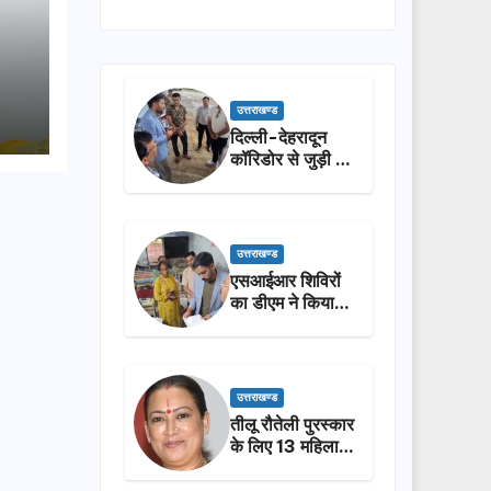
उत्तराखण्ड
दिल्ली-देहरादून
कॉरिडोर से जुड़ी 12
किमी ग्रीनफील्ड
बाईपास का डीएम ने
किया निरीक्षण…
उत्तराखण्ड
एसआईआर शिविरों
का डीएम ने किया
निरीक्षण, बोले—कोई
पात्र मतदाता सूची
से न छूटे…
उत्तराखण्ड
तीलू रौतेली पुरस्कार
के लिए 13 महिलाओं
का चयन, 35
आंगनबाड़ी