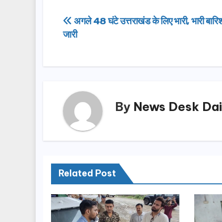
c
st
ail
ar
e
o
e
Post
अगले 48 घंटे उत्तराखंड के लिए भारी, भारी बारि
b
d
जारी
navigation
o
o
o
n
k
By
News Desk Dai
Related Post