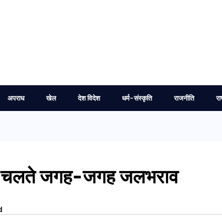
अपराध
खेल
देश विदेश
धर्म-संस्कृति
राजनीति
रा
िश के चलते जगह-जगह जलभराव
d