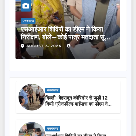
उत्तराखण्ड
 डीएम ने किया
तीलू रौतेली पुरस्कार के लिए 13 म
 पात्र मतदाता सूची
का चयन, 35 आंगनबाड़ी कार्यकर्ति
होंगी सम्मानित…
AUGUST 6, 2026
उत्तराखण्ड
दिल्ली-देहरादून कॉरिडोर से जुड़ी 12
किमी ग्रीनफील्ड बाईपास का डीएम ने
किया निरीक्षण…
उत्तराखण्ड
एसआईआर शिविरों का डीएम ने किया