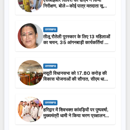
निरीक्षण, बोले—कोई पात्र मतदाता सूची
से न छूटे…
उत्तराखण्ड
तीलू रौतेली पुरस्कार के लिए 13 महिलाओं
का चयन, 35 आंगनबाड़ी कार्यकर्तियां भी
होंगी सम्मानित…
उत्तराखण्ड
मसूरी विधानसभा को 17.80 करोड़ की
विकास योजनाओं की सौगात, सीएम धामी
ने किया लोकार्पण-शिलान्यास.
उत्तराखण्ड
हरिद्वार में शिवभक्त कांवड़ियों पर पुष्पवर्षा,
मुख्यमंत्री धामी ने किया चरण प्रक्षालन…