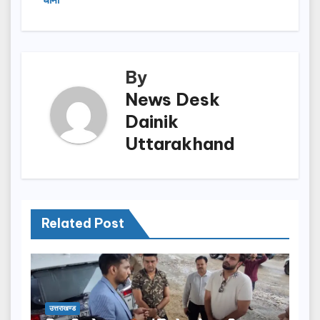
o
o
o
n
k
By
News Desk
Dainik
Uttarakhand
Related Post
उत्तराखण्ड