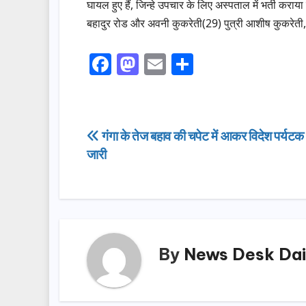
घायल हुए हैं, जिन्हे उपचार के लिए अस्पताल में भर्ती कराय
बहादुर रोड और अवनी कुकरेती(29) पुत्री आशीष कुकरेती, 
F
M
E
S
a
a
m
h
c
st
ail
ar
e
o
e
Post
गंगा के तेज बहाव की चपेट में आकर विदेश पर्यट
b
d
जारी
navigation
o
o
o
n
k
By
News Desk Dai