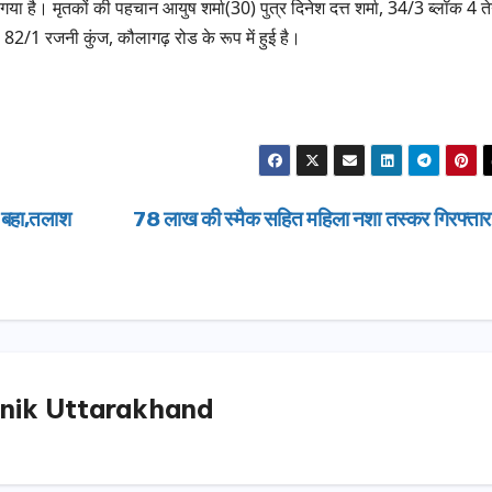
ा गया है। मृतकों की पहचान आयुष शर्मा(30) पुत्र दिनेश दत्त शर्मा, 34/3 ब्लॉक 4 त
82/1 रजनी कुंज, कौलागढ़ रोड के रूप में हुई है।
क बहा,तलाश
78 लाख की स्मैक सहित महिला नशा तस्कर गिरफ्ता
उत्तराखण्ड
मसूरी विधान
17.80 करोड
योजनाओं की 
nik Uttarakhand
AUGUST 4,
धामी ने किया
शिलान्यास.