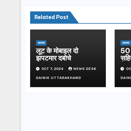
Related Post
अपराध
अपराध
लूट के मोबाइल दो
50 
झपटमार दबोचे
सहि
गिफ्
OCT 7, 2024
NEWS DESK
OC
DAINIK UTTARAKHAND
DAIN