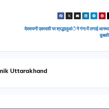
देवशयनी एकादशी पर श्रद्धालुआंे ने गंगा में लगाई आस्थ
डूबक
nik Uttarakhand
उत्तराखण्ड
मसूरी विधान
17.80 करोड
योजनाओं की 
AUGUST 4,
धामी ने किया
शिलान्यास.