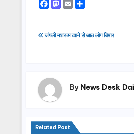
F
M
E
S
a
a
m
h
c
st
ail
ar
e
o
e
Post
जंगली मशरूम खाने से आठ लोग बिमार
b
d
navigation
o
o
o
n
k
By
News Desk Dai
Related Post