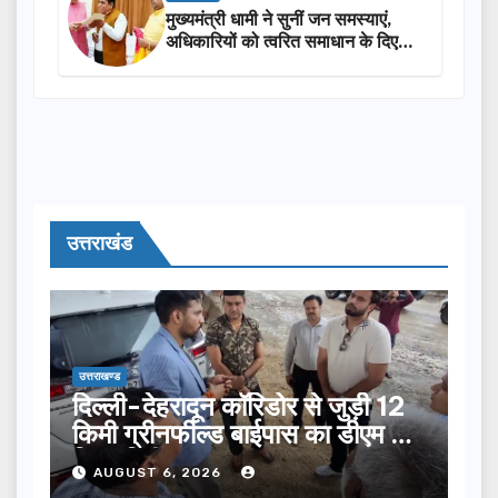
मुख्यमंत्री धामी ने सुनीं जन समस्याएं,
अधिकारियों को त्वरित समाधान के दिए
निर्देश
उत्तराखंड
उत्तराखण्ड
दिल्ली-देहरादून कॉरिडोर से जुड़ी 12
किमी ग्रीनफील्ड बाईपास का डीएम ने
किया निरीक्षण…
AUGUST 6, 2026