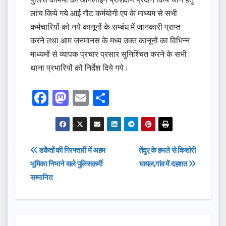
लांच किये गये आई गौट कर्मयोगी एप के माध्यम से सभी
कर्मचारियों को नये कानूनों के सम्बंध में जानकारी प्राप्त
करने तथा आम जनमानस के मध्य उक्त कानूनों का विभिन्न
माध्यमों से व्यापक प्रचार प्रसार सुनिश्चित करने के सभी
थाना प्रभारियों को निर्देश दिये गये।
F
M
E
S
a
a
m
h
c
st
ail
ar
e
o
e
Post
डकैतों की गिरफ्तारी में अहम
तेंदुए के हमले से किशोरी
b
d
भूमिका निभाने वाले पुलिसकर्मी
घायल,गांव में दहशत
navigation
o
o
सम्मानित
o
n
k