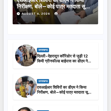
षण, बोले—कोई पात्र मतदाता सूची
का चयन, 35 आंगनबाड़
ूटे…
होंगी सम्मानित…
ST 6, 2026
AUGUST 6, 2026
उत्तराखण्ड
दिल्ली-देहरादून कॉरिडोर से जुड़ी 12
किमी ग्रीनफील्ड बाईपास का डीएम ने
किया निरीक्षण…
उत्तराखण्ड
एसआईआर शिविरों का डीएम ने किया
निरीक्षण, बोले—कोई पात्र मतदाता सूची
से न छूटे…