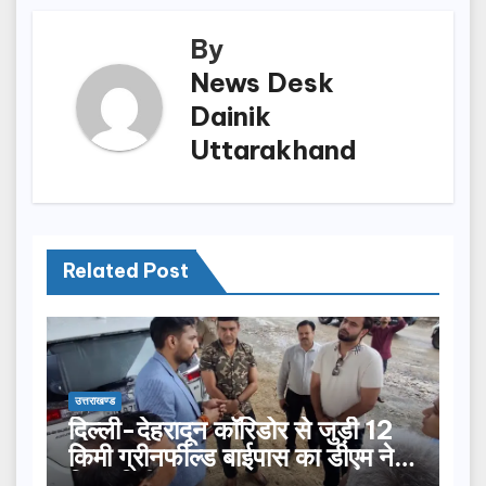
k
By
News Desk
Dainik
Uttarakhand
Related Post
उत्तराखण्ड
दिल्ली-देहरादून कॉरिडोर से जुड़ी 12
किमी ग्रीनफील्ड बाईपास का डीएम ने
किया निरीक्षण…