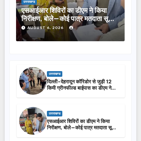
उत्तराखण्ड
का डीएम ने किया
तीलू रौतेली पुरस्कार के लिए 13
ई पात्र मतदाता सूची
का चयन, 35 आंगनबाड़ी कार्यकर्त
होंगी सम्मानित…
AUGUST 6, 2026
उत्तराखण्ड
दिल्ली-देहरादून कॉरिडोर से जुड़ी 12
किमी ग्रीनफील्ड बाईपास का डीएम ने
किया निरीक्षण…
उत्तराखण्ड
एसआईआर शिविरों का डीएम ने किया
निरीक्षण, बोले—कोई पात्र मतदाता सूची
से न छूटे…