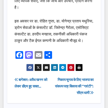
लिए व्यापक सेवाएं, जैसे कि जांच और उपचार, प्रदान करना
है।
इस अवसर पर डा. रोहित गुप्ता, डा. योगेन्द्र प्रताप मथुरिया,
ड्रोन सेवाओं के कंसल्टेंट डॉ. जितेन्द्र गैरोला, एसोसिएट
कंसल्टेंट डा. हरदीप मनहास, तकनीकी अधिकारी पंकज
ठाकुर और टैक ईगल कम्पनी के अधिकारी मौजूद थे।
F
M
E
S
a
a
m
h
c
st
ail
ar
e
o
e
Post
बागेश्वर: अवैध खनन को
निकाय चुनाव के लिए भाजपा का
b
d
लेकर डीएम हुए सख्त…
संकल्प पत्र विकास की “गारंटी”:
navigation
o
o
सीएम धामी
o
n