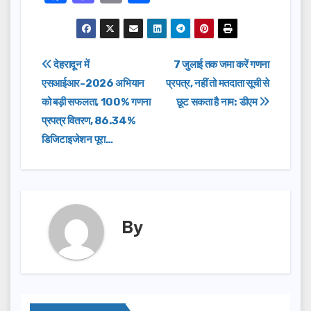
a
a
m
h
c
st
ail
ar
e
o
e
Post
देहरादून में
7 जुलाई तक जमा करें गणना
b
d
एसआईआर-2026 अभियान
प्रपत्र, नहीं तो मतदाता सूची से
navigation
o
o
को बड़ी सफलता, 100% गणना
छूट सकता है नाम: डीएम
o
n
प्रपत्र वितरण, 86.34%
डिजिटाइजेशन पूरा…
k
By