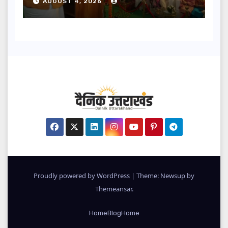
AUGUST 4, 2026
Proudly powered by WordPress
|
Theme: Newsup by
Themeansar
.
Home
Blog
Home