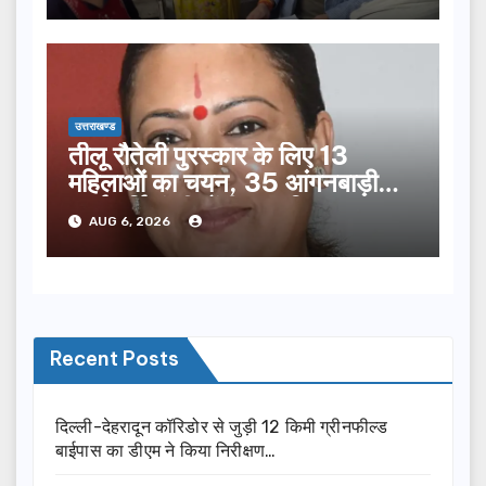
उत्तराखण्ड
तीलू रौतेली पुरस्कार के लिए 13
महिलाओं का चयन, 35 आंगनबाड़ी
कार्यकर्तियां भी होंगी सम्मानित…
AUG 6, 2026
Recent Posts
दिल्ली-देहरादून कॉरिडोर से जुड़ी 12 किमी ग्रीनफील्ड
बाईपास का डीएम ने किया निरीक्षण…