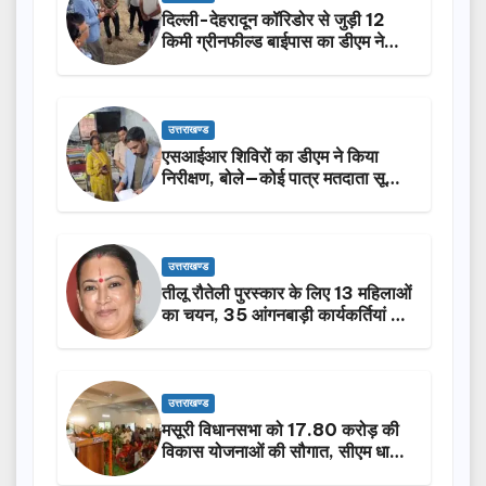
दिल्ली-देहरादून कॉरिडोर से जुड़ी 12
किमी ग्रीनफील्ड बाईपास का डीएम ने
किया निरीक्षण…
उत्तराखण्ड
एसआईआर शिविरों का डीएम ने किया
निरीक्षण, बोले—कोई पात्र मतदाता सूची
से न छूटे…
उत्तराखण्ड
तीलू रौतेली पुरस्कार के लिए 13 महिलाओं
का चयन, 35 आंगनबाड़ी कार्यकर्तियां भी
होंगी सम्मानित…
उत्तराखण्ड
मसूरी विधानसभा को 17.80 करोड़ की
विकास योजनाओं की सौगात, सीएम धामी
ने किया लोकार्पण-शिलान्यास.