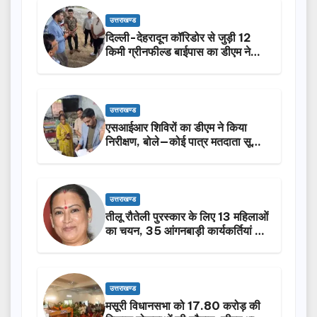
उत्तराखण्ड
दिल्ली-देहरादून कॉरिडोर से जुड़ी 12
किमी ग्रीनफील्ड बाईपास का डीएम ने
किया निरीक्षण…
उत्तराखण्ड
एसआईआर शिविरों का डीएम ने किया
निरीक्षण, बोले—कोई पात्र मतदाता सूची
से न छूटे…
उत्तराखण्ड
तीलू रौतेली पुरस्कार के लिए 13 महिलाओं
का चयन, 35 आंगनबाड़ी कार्यकर्तियां भी
होंगी सम्मानित…
उत्तराखण्ड
मसूरी विधानसभा को 17.80 करोड़ की