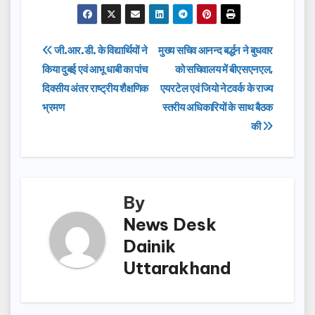
c
st
ail
ar
e
o
e
Post
जी.आर.डी. के विद्यार्थियों ने
मुख्य सचिव आनन्द बर्द्धन ने बुधवार
b
d
किया दुबई एवं आभू धाबी का पांच
को सचिवालय में बीएसएनएल,
navigation
o
o
दिवसीय अंतर राष्ट्रीय शैक्षणिक
एयरटेल एवं जियो नेटवर्क के राज्य
o
n
भ्रमण
स्तरीय अधिकारियों के साथ बैठक
की
k
By
News Desk
Dainik
Uttarakhand