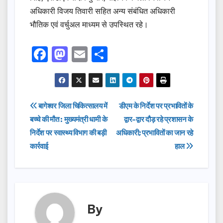
अधिकारी विजय तिवारी सहित अन्य संबंधित अधिकारी
भौतिक एवं वर्चुअल माध्यम से उपस्थित रहे।
F
M
E
S
a
a
m
h
c
st
ail
ar
e
o
e
Post
बागेश्वर जिला चिकित्सालय में
डीएम के निर्देश पर प्रभावितों के
b
d
बच्चे की मौत : मुख्यमंत्री धामी के
द्वार-द्वार दौड़ रहे प्रशासन के
navigation
o
o
निर्देश पर स्वास्थ्य विभाग की बड़ी
अधिकारी; प्रभावितों का जान रहे
o
n
कार्रवाई
हाल
k
By