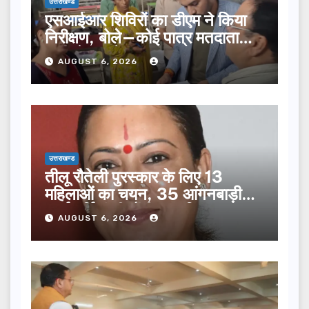
उत्तराखण्ड
एसआईआर शिविरों का डीएम ने किया
निरीक्षण, बोले—कोई पात्र मतदाता
सूची से न छूटे…
AUGUST 6, 2026
उत्तराखण्ड
तीलू रौतेली पुरस्कार के लिए 13
महिलाओं का चयन, 35 आंगनबाड़ी
कार्यकर्तियां भी होंगी सम्मानित…
AUGUST 6, 2026