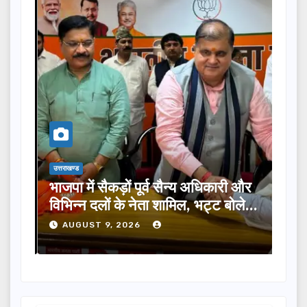
उत्तराखण्ड
उत्तराख
र 75
भाजपा में सैकड़ों पूर्व सैन्य अधिकारी और
आपदा
विभिन्न दलों के नेता शामिल, भट्ट बोले-
सेव
2027 में जीत की हैट्रिक लगाएगी पार्टी
प्र
AUGUST 9, 2026
A