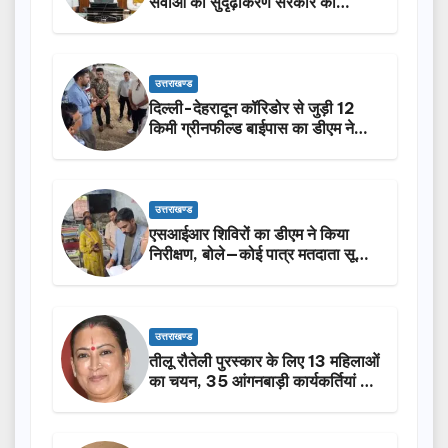
सेवाओं का सुदृढ़ीकरण सरकार की
प्राथमिकता: मदन कौशिक
उत्तराखण्ड
दिल्ली-देहरादून कॉरिडोर से जुड़ी 12
किमी ग्रीनफील्ड बाईपास का डीएम ने
किया निरीक्षण…
उत्तराखण्ड
एसआईआर शिविरों का डीएम ने किया
निरीक्षण, बोले—कोई पात्र मतदाता सूची
से न छूटे…
उत्तराखण्ड
तीलू रौतेली पुरस्कार के लिए 13 महिलाओं
का चयन, 35 आंगनबाड़ी कार्यकर्तियां भी
होंगी सम्मानित…