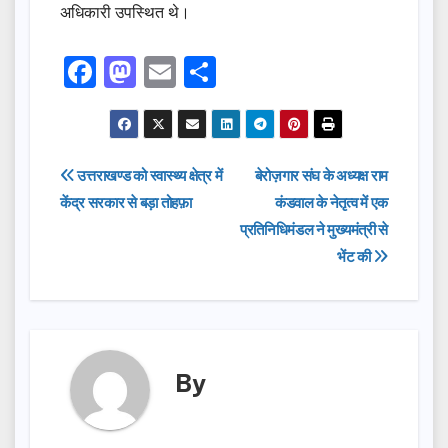
अधिकारी उपस्थित थे।
F
M
E
S
a
a
m
h
c
st
ail
ar
e
o
e
Post
उत्तराखण्ड को स्वास्थ्य क्षेत्र में
बेरोज़गार संघ के अध्यक्ष राम
b
d
केंद्र सरकार से बड़ा तोहफ़ा
कंडवाल के नेतृत्व में एक
navigation
o
o
प्रतिनिधिमंडल ने मुख्यमंत्री से
o
n
भेंट की
k
By