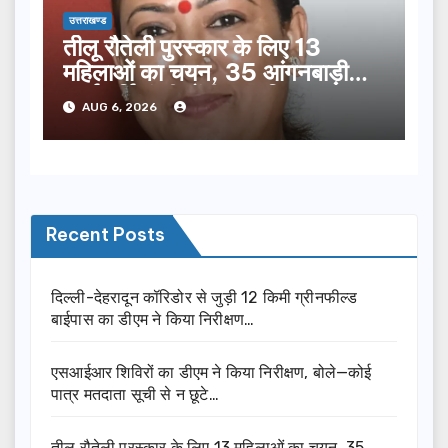
उत्तराखण्ड
तीलू रौतेली पुरस्कार के लिए 13
महिलाओं का चयन, 35 आंगनबाड़ी
कार्यकर्तियां भी होंगी सम्मानित…
AUG 6, 2026
Recent Posts
दिल्ली-देहरादून कॉरिडोर से जुड़ी 12 किमी ग्रीनफील्ड
बाईपास का डीएम ने किया निरीक्षण…
एसआईआर शिविरों का डीएम ने किया निरीक्षण, बोले—कोई
पात्र मतदाता सूची से न छूटे…
तीलू रौतेली पुरस्कार के लिए 13 महिलाओं का चयन, 35