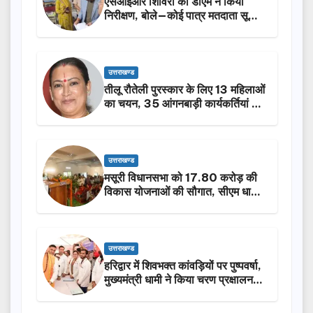
एसआईआर शिविरों का डीएम ने किया
निरीक्षण, बोले—कोई पात्र मतदाता सूची
से न छूटे…
उत्तराखण्ड
तीलू रौतेली पुरस्कार के लिए 13 महिलाओं
का चयन, 35 आंगनबाड़ी कार्यकर्तियां भी
होंगी सम्मानित…
उत्तराखण्ड
मसूरी विधानसभा को 17.80 करोड़ की
विकास योजनाओं की सौगात, सीएम धामी
ने किया लोकार्पण-शिलान्यास.
उत्तराखण्ड
हरिद्वार में शिवभक्त कांवड़ियों पर पुष्पवर्षा,
मुख्यमंत्री धामी ने किया चरण प्रक्षालन…