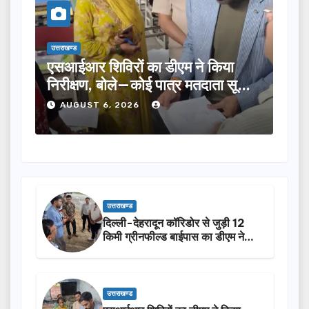
उत्तराखण्ड
का डीएम ने किया
तीलू रौतेली पुरस्कार के लिए 13
ई पात्र मतदाता सूची
का चयन, 35 आंगनबाड़ी कार्यकर्त
होंगी सम्मानित…
AUGUST 6, 2026
उत्तराखण्ड
दिल्ली-देहरादून कॉरिडोर से जुड़ी 12
किमी ग्रीनफील्ड बाईपास का डीएम ने
किया निरीक्षण…
उत्तराखण्ड