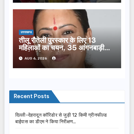
उत्तराखण्ड
तीलू रौतेली पुरस्कार के लिए 13
महिलाओं का चयन, 35 आंगनबाड़ी
कार्यकर्तियां भी होंगी सम्मानित…
AUG 6, 2026
Recent Posts
दिल्ली-देहरादून कॉरिडोर से जुड़ी 12 किमी ग्रीनफील्ड
बाईपास का डीएम ने किया निरीक्षण…