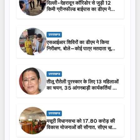
दिल्ली-देहरादून कॉरिडोर से जुड़ी 12
किमी ग्रीनफील्ड बाईपास का डीएम ने
किया निरीक्षण…
उत्तराखण्ड
एसआईआर शिविरों का डीएम ने किया
निरीक्षण, बोले—कोई पात्र मतदाता सूची
से न छूटे…
उत्तराखण्ड
तीलू रौतेली पुरस्कार के लिए 13 महिलाओं
का चयन, 35 आंगनबाड़ी कार्यकर्तियां भी
होंगी सम्मानित…
उत्तराखण्ड
मसूरी विधानसभा को 17.80 करोड़ की
विकास योजनाओं की सौगात, सीएम धामी
ने किया लोकार्पण-शिलान्यास.