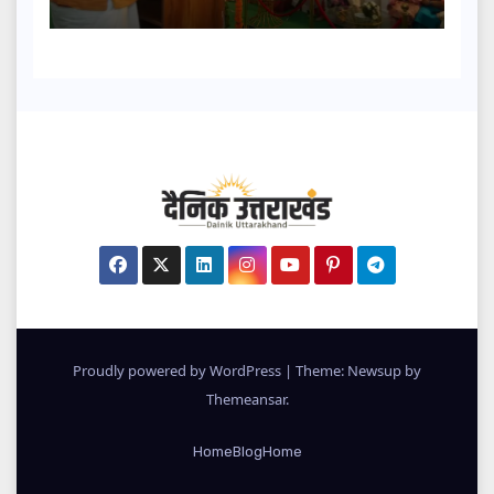
Proudly powered by WordPress
|
Theme: Newsup by
Themeansar
.
Home
Blog
Home