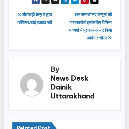
c
st
ail
ar
e
o
e
Post
चोराबाड़ी क्षेत्र में टूटा
आम जन को नए कानूनों की
b
d
ग्लेशियर,कोई हताहत नही
जानकारी हो इसके लिए विभिन्न
navigation
o
o
माध्यमों से प्रचार-प्रसार किया
o
n
जायेगा : सीएम
k
By
News Desk
Dainik
Uttarakhand
Related Post