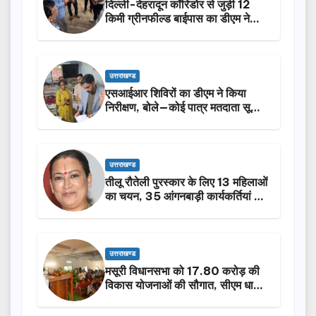
दिल्ली-देहरादून कॉरिडोर से जुड़ी 12
किमी ग्रीनफील्ड बाईपास का डीएम ने
किया निरीक्षण…
उत्तराखण्ड
एसआईआर शिविरों का डीएम ने किया
निरीक्षण, बोले—कोई पात्र मतदाता सूची
से न छूटे…
उत्तराखण्ड
तीलू रौतेली पुरस्कार के लिए 13 महिलाओं
का चयन, 35 आंगनबाड़ी कार्यकर्तियां भी
होंगी सम्मानित…
उत्तराखण्ड
मसूरी विधानसभा को 17.80 करोड़ की
विकास योजनाओं की सौगात, सीएम धामी
ने किया लोकार्पण-शिलान्यास.