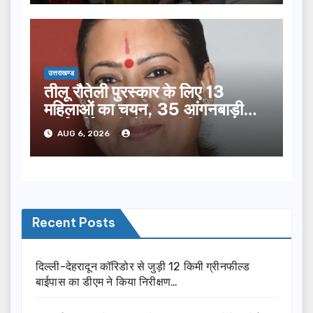
उत्तराखण्ड
तीलू रौतेली पुरस्कार के लिए 13
महिलाओं का चयन, 35 आंगनबाड़ी
कार्यकर्तियां भी होंगी सम्मानित…
AUG 6, 2026
Recent Posts
दिल्ली-देहरादून कॉरिडोर से जुड़ी 12 किमी ग्रीनफील्ड
बाईपास का डीएम ने किया निरीक्षण…