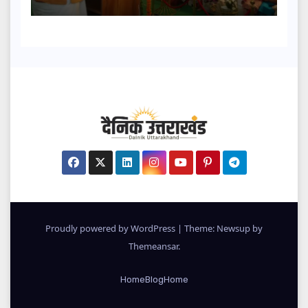
Proudly powered by WordPress
|
Theme: Newsup by
Themeansar
.
Home
Blog
Home