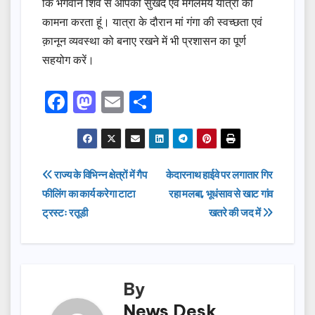
कि भगवान शिव से आपकी सुखद एवं मंगलमय यात्रा की
कामना करता हूं। यात्रा के दौरान मां गंगा की स्वच्छता एवं
क़ानून व्यवस्था को बनाए रखने में भी प्रशासन का पूर्ण
सहयोग करें।
F
M
E
S
a
a
m
h
c
st
ail
ar
e
o
e
Post
राज्य के विभिन्न क्षेत्रों में गैप
केदारनाथ हाईवे पर लगातार गिर
b
d
फीलिंग का कार्य करेगा टाटा
रहा मलबा, भूधंसाव से खाट गांव
navigation
o
o
ट्रस्टः रतूडी
खतरे की जद में
o
n
k
By
News Desk