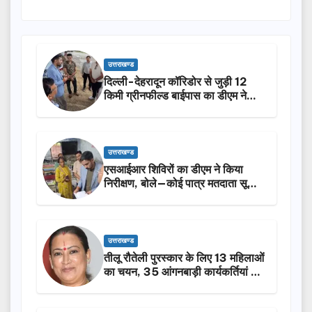
उत्तराखण्ड
दिल्ली-देहरादून कॉरिडोर से जुड़ी 12
किमी ग्रीनफील्ड बाईपास का डीएम ने
किया निरीक्षण…
उत्तराखण्ड
एसआईआर शिविरों का डीएम ने किया
निरीक्षण, बोले—कोई पात्र मतदाता सूची
से न छूटे…
उत्तराखण्ड
तीलू रौतेली पुरस्कार के लिए 13 महिलाओं
का चयन, 35 आंगनबाड़ी कार्यकर्तियां भी
होंगी सम्मानित…