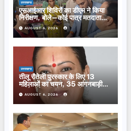
उत्तराखण्ड
एसआईआर शिविरों का डीएम ने किया
निरीक्षण, बोले—कोई पात्र मतदाता
सूची से न छूटे…
AUGUST 6, 2026
उत्तराखण्ड
तीलू रौतेली पुरस्कार के लिए 13
महिलाओं का चयन, 35 आंगनबाड़ी
कार्यकर्तियां भी होंगी सम्मानित…
AUGUST 6, 2026