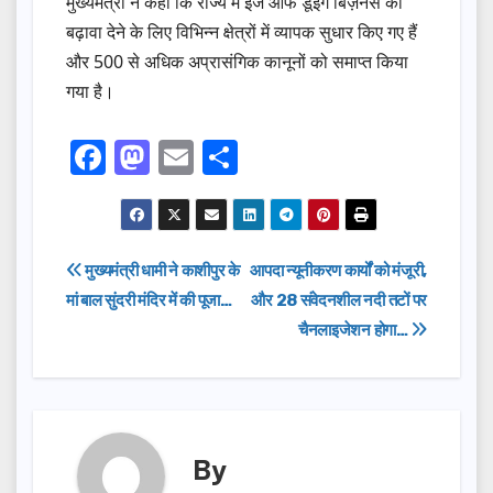
मुख्यमंत्री ने कहा कि राज्य में ईज ऑफ डूइंग बिज़नेस को
बढ़ावा देने के लिए विभिन्न क्षेत्रों में व्यापक सुधार किए गए हैं
और 500 से अधिक अप्रासंगिक कानूनों को समाप्त किया
गया है।
F
M
E
S
a
a
m
h
c
st
ail
ar
e
o
e
Post
मुख्यमंत्री धामी ने काशीपुर के
आपदा न्यूनीकरण कार्यों को मंजूरी,
b
d
मां बाल सुंदरी मंदिर में की पूजा…
और 28 संवेदनशील नदी तटों पर
navigation
o
o
चैनलाइजेशन होगा…
o
n
k
By