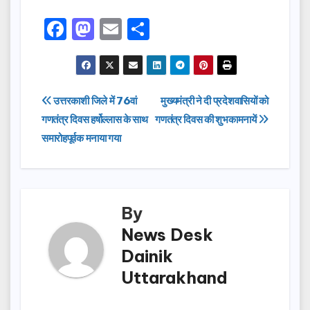
F
M
E
S
a
a
m
h
c
st
ail
ar
e
o
e
Post
उत्तरकाशी जिले में 76वां
मुख्यमंत्री ने दी प्रदेशवासियों को
b
d
गणतंत्र दिवस हर्षोल्लास के साथ
गणतंत्र दिवस की शुभकामनायें
navigation
o
o
समारोहपूर्वक मनाया गया
o
n
k
By
News Desk
Dainik
Uttarakhand