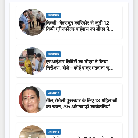
उत्तराखण्ड
दिल्ली-देहरादून कॉरिडोर से जुड़ी 12
किमी ग्रीनफील्ड बाईपास का डीएम ने
किया निरीक्षण…
उत्तराखण्ड
एसआईआर शिविरों का डीएम ने किया
निरीक्षण, बोले—कोई पात्र मतदाता सूची
से न छूटे…
उत्तराखण्ड
तीलू रौतेली पुरस्कार के लिए 13 महिलाओं
का चयन, 35 आंगनबाड़ी कार्यकर्तियां भी
होंगी सम्मानित…
उत्तराखण्ड