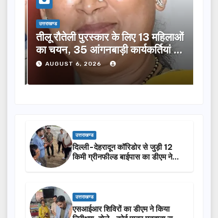
उत्तराखण्ड
उत्तराख
तीलू रौतेली पुरस्कार के लिए 13 महिलाओं
मसू
ूची
का चयन, 35 आंगनबाड़ी कार्यकर्तियां भी
विक
होंगी सम्मानित…
ने क
AUGUST 6, 2026
A
उत्तराखण्ड
दिल्ली-देहरादून कॉरिडोर से जुड़ी 12
किमी ग्रीनफील्ड बाईपास का डीएम ने
किया निरीक्षण…
उत्तराखण्ड
एसआईआर शिविरों का डीएम ने किया