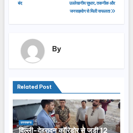
navigation
o
o
बंद
उल्लेखनीय सुधार, तकनीक और
o
n
जनसहयोग से मिली सफलता
k
By
Related Post
उत्तराखण्ड
दिल्ली-देहरादून कॉरिडोर से जुड़ी 12