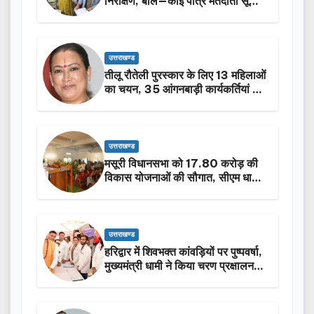
निरीक्षण, बोले—कोई पात्र मतदाता सूची
से न छूटे…
उत्तराखण्ड
तीलू रौतेली पुरस्कार के लिए 13 महिलाओं
का चयन, 35 आंगनबाड़ी कार्यकर्तियां भी
होंगी सम्मानित…
उत्तराखण्ड
मसूरी विधानसभा को 17.80 करोड़ की
विकास योजनाओं की सौगात, सीएम धामी
ने किया लोकार्पण-शिलान्यास.
उत्तराखण्ड
हरिद्वार में शिवभक्त कांवड़ियों पर पुष्पवर्षा,
मुख्यमंत्री धामी ने किया चरण प्रक्षालन…