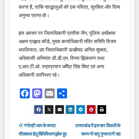
करना है, ताकि श्रद्धालुओं को एक पवित्र, सुरक्षित और दिव्य
अनुभव प्राप्त हो।
इस अवसर पर जिलाधिकारी प्रतीक जैन, पुलिस अधीक्षक
अक्षय प्रह्लाद कोंडे, मुख्य कार्याधिकारी मंदिर समिति विजय
थपलियाल, उप जिलाधिकारी ऊखीमठ अनिल शुक्ला,
अधिशासी अभियंता डी.डी.एम. विनय झिंकवाण तथा
ए.आर.टी.ओ. रुद्रप्रयाग धर्मेंद्र सिंह बिष्ट एवं अन्य
अधिकारी उपस्थित रहे।
F
M
E
S
a
a
m
h
c
st
ail
ar
e
o
e
Post
गंगोत्री धाम के कपाट
उत्तराखंड में इस बार दिवाली के
b
d
शीतकाल हेतु विधिविधानपूर्वक हुए
समय भी वायु गुणवत्ता में रहा